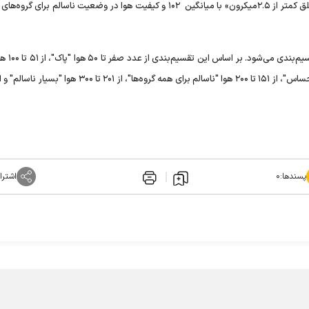
شرایط قابل قبول قرار داشت. آلاینده شاخص هم‌اکنون «ذرات معلق کمتر از ۲.۵میکرون» با میانگین ۱۰۲ و کیفیت هوا در وضعیت ناسالم
گفتنی است که شاخص کیفیت هوا (AQI)
پسندها:
۰
اشترا