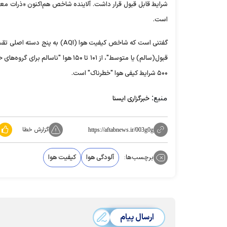
است.
۵۰۰ شرایط کیفی هوا "خطرناک" است.
منبع:
خبرگزاری ایسنا
گزارش خطا
https://aftabnews.ir/003g0g
برچسب‌ها:
آلودگی هوا
کیفیت هوا
ارسال پیام