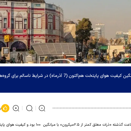
بر اساس اعلام شرکت کنترل کیفیت هوای تهران، میانگین کیفیت هوای پایتخت هم‌اکنون (7 آذرماه) در شرایط ناسالم برای 
پ
آلاینده شاخص هوای پایتخت طی ۲۴ ساعت گذشته «ذرات معلق کمتر از ۲.۵میکرون» با میانگین ۱۰۰