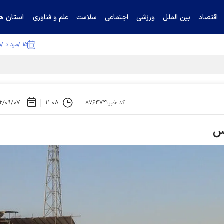
استان ها
اقتصاد
بین الملل
ورزشی
اجتماعی
سلامت
علم و فناوری
۱۵ /مرداد /۱۴۰۵
تیناف / گل‌گهر با تراکتور و سپاهان هم امتیاز شد
۲/۰۹/۰۷
۱۱:۰۸
کد خبر:۸۷۶۴۷۴
اس