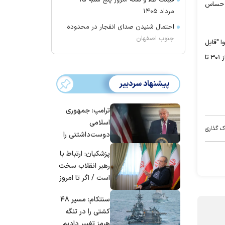
قیمت طلا و سکه امروز پنج شنبه ۱۵
 برای گروه‌های حساس
مرداد ۱۴۰۵
احتمال شنیدن صدای انفجار در محدوده
جنوب اصفهان
 به پنج دسته اصلی تقسیم‌بندی می‌شود. بر اساس این تقسیم‌بندی از عدد صفر تا ۵۰ هوا "پاک"، از ۵۱ تا ۱۰۰ هوا "قابل
قبول(سالم) یا متوسط"، از ۱۰۱ تا ۱۵۰ هوا "ناسالم برای گروه‌های حساس"، از ۱۵۱ تا ۲۰۰ هوا "ناسالم برای همه گروه‌ها"، از ۲۰۱ تا ۳۰۰ هوا "بسیار ناسالم" و از ۳۰۱ تا
پیشنهاد سردبیر
ترامپ: جمهوری
اسلامی
ک گذاری
دوست‌داشتنی را
حسابی می‌کوبیم |
پزشکیان: ارتباط با
برای بزرگ‌ترین
رهبر انقلاب سخت
حمله آماده بودیم
است / اگر تا امروز
| غنائم از آنِ فاتح
مانده‌ایم، به‌خاطر
است، درست
سنتکام: مسیر ۴۸
مردم ایران است
است؟
کشتی را در تنگه
هرمز تغییر دادیم