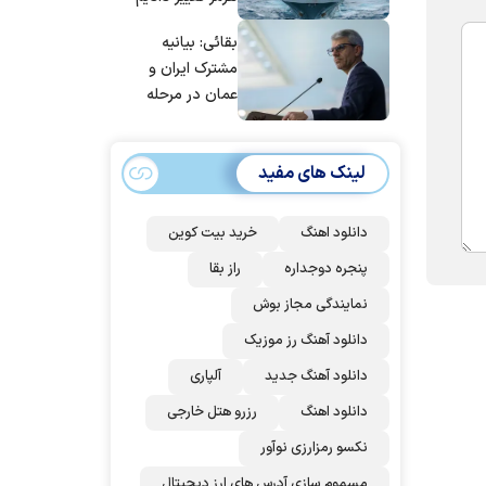
بقائی: بیانیه
مشترک ایران و
عمان در مرحله
تدوین نهایی
است/ برنامه‌ای
لینک های مفید
برای سفر به قطر و
پاکستان نداریم
دانلود اهنگ
خرید بیت کوین
پنجره دوجداره
راز بقا
نمایندگی مجاز بوش
دانلود آهنگ رز‌ موزیک
دانلود آهنگ جدید
آلپاری
دانلود اهنگ
رزرو هتل خارجی
نکسو رمزارزی نوآور
مسموم سازی آدرس های ارز دیجیتال