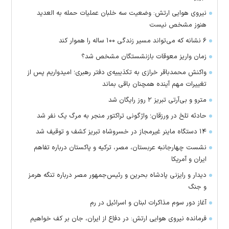
نیروی هوایی ارتش: وضعیت سه خلبان عملیات حمله به العدید
هنوز مشخص نیست
۶ نشانه که می‌تواند مسیر زندگی ۱۰۰ ساله را هموار کند
زمان واریز معوقات بازنشستگان مشخص شد؟
واکنش محمدباقر خرازی به تکذیبیه‌ی دفتر رهبری؛ امیدواریم پس از
تغییرات مهم آینده همچنان باقی بماند
مترو و بی‌آرتی تبریز ۲ روز رایگان شد
حادثه تلخ در ورزقان؛ واژگونی تراکتور منجر به مرگ یک نفر شد
۱۴ دستگاه ماینر غیرمجاز در خسروشاه تبریز کشف و توقیف شد
نشست چهارجانبه عربستان، مصر، ترکیه و پاکستان درباره تفاهم
ایران و آمریکا
دیدار و رایزنی پادشاه بحرین و رئیس‌جمهور مصر درباره تنگه هرمز
و جنگ
آغاز دور سوم مذاکرات لبنان و اسرائیل در رم
فرمانده نیروی هوایی ارتش: در دفاع از ایران، جان بر کف خواهیم