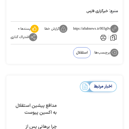
منبع:
خبرگزاری فارس
گزارش خطا
پسندها:
۰
https://aftabnews.ir/003g0v
اشتراک گذاری
برچسب‌ها:
استقلال
اخبار مرتبط
مدافع پیشین استقلال
به اکسین پیوست
چرا برهانی پس از