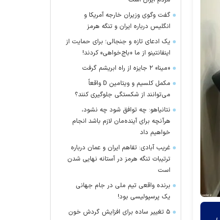
مردم ایران است
گفت وگوی وزیران خارجه آمریکا و
انگلیس درباره ایران و تنگه هرمز
یک ادعای تازه و جنجالی؛ برای حمایت از
اینفانتینو از ما «باج‌خواهی» کردند!
«مینا» ۲ جایزه از راه ابریشم گرفت
مکمل کلسیم و ویتامین D واقعاً
می‌توانند از شکستگی جلوگیری کنند؟
نتانیاهو: چه توافق شود چه نشود،
هرآنچه برای آینده‌مان لازم باشد انجام
خواهیم داد
غریب آبادی: تفاهم ایران و عمان درباره
ترتیبات تنگه هرمز در آستانه نهایی شدن
است
برنده واقعی تیم ملی در جام جهانی
یک پرسپولیسی بود!
۵ تغییر ساده برای افزایش گردش خون
ص