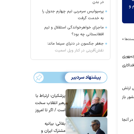
در بدن
 و
پرسپولیس سرمربی تیم چهارم جدول را
به خدمت گرفت
ماجرای خواهرخواندگی استقلال و تیم
افغانستانی چه بود؟
سندها:
۰
جعفر جکسون در دنیای سینما ماند؛
نقش‌آفرینی در کنار ویل اسمیت
جمهوری
 روز فداکاری
پیشنهاد سردبیر
یی ارتش
پزشکیان: ارتباط با
سربلندی به کشور باز
رهبر انقلاب سخت
است / اگر تا امروز
مانده‌ایم، به‌خاطر
ر آنجا
بقائی: بیانیه
مردم ایران است
مشترک ایران و