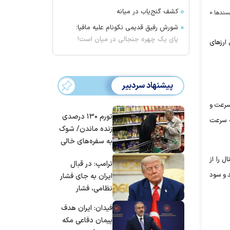
کشف گنج‌یاب در میانه
سندها:
۰
شورش رفیق قدیمی نکونام علیه مافیا؛
پای یک چهره جنجالی در میان است!
 ارزهای
پیشنهاد سردبیر
سرعت و
تورم ۱۳۰ درصدی
به سرعت
زنده ماندن/ شوک
به سفره‌های خالی
کارگران
 را از
ترامپ: در قبال
د و سود
ایران به جای فشار
نظامی، فشار
اقتصادی را افزایش
فیدان: ایران هدف
می‌دهم
پیمان دفاعی مکه