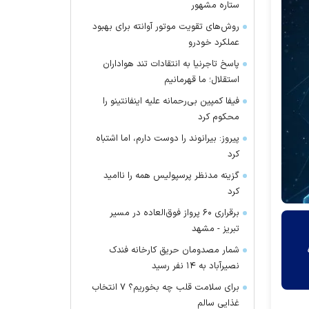
ستاره مشهور
روش‌های تقویت موتور آوانته برای بهبود
عملکرد خودرو
پاسخ تاجرنیا به انتقادات تند هواداران
استقلال؛ ما قهرمانیم
فیفا کمپین بی‌رحمانه علیه اینفانتینو را
محکوم کرد
پیروز: بیرانوند را دوست دارم، اما اشتباه
کرد
گزینه مدنظر پرسپولیس همه را ناامید
کرد
برقراری ۶۰ پرواز فوق‌العاده در مسیر
تبریز - مشهد
شمار مصدومان حریق کارخانه فندک
نصیرآباد به ۱۴ نفر رسید
برای سلامت قلب چه بخوریم؟ ۷ انتخاب
غذایی سالم