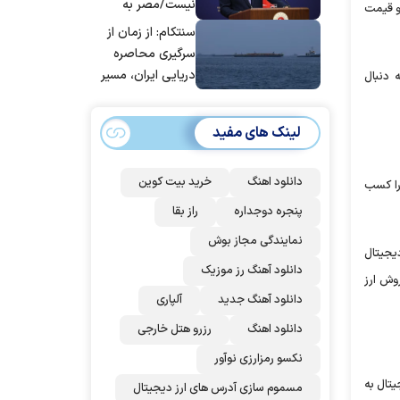
نیست/مصر به
 و قیمت
جمع ترکیه،
سنتکام: از زمان از
عربستان و
سرگیری محاصره
پاکستان می
دریایی ایران، مسیر
 دنبال
پیوندد
بیش از ۵۰ کشتی را
تغییر داده‌ایم
لینک های مفید
دانلود اهنگ
خرید بیت کوین
 را کسب
پنجره دوجداره
راز بقا
نمایندگی مجاز بوش
دیجیتال
دانلود آهنگ رز‌ موزیک
وش ارز
دانلود آهنگ جدید
آلپاری
دانلود اهنگ
رزرو هتل خارجی
نکسو رمزارزی نوآور
یتال به
مسموم سازی آدرس های ارز دیجیتال