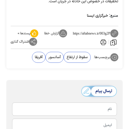
تحقیقات در خصوص این حادثه در جریان است.
منبع:
خبرگزاری ایسنا
گزارش خطا
پسندها:
۰
https://aftabnews.ir/003g2P
اشتراک گذاری
برچسب‌ها:
سقوط از ارتفاع
آسانسور
آفریقا
ارسال پیام