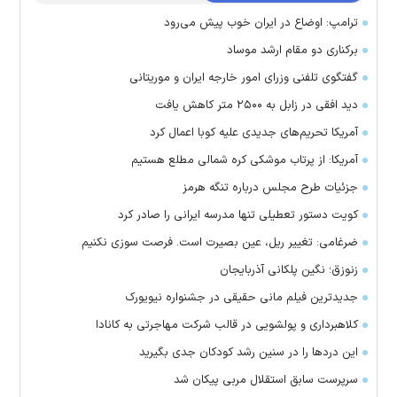
ترامپ: اوضاع در ایران خوب پیش می‌رود
برکناری دو مقام ارشد موساد
گفتگوی تلفنی وزرای امور خارجه ایران و موریتانی
دید افقی در زابل به ۲۵۰۰ متر کاهش یافت
آمریکا تحریم‌های جدیدی علیه کوبا اعمال کرد
آمریکا: از پرتاب موشکی کره شمالی مطلع هستیم
جزئیات طرح مجلس درباره تنگه هرمز
کویت دستور تعطیلی تنها مدرسه ایرانی را صادر کرد
ضرغامی: تغییر ریل، عین بصیرت است. فرصت سوزی نکنیم
زنوزق؛ نگین پلکانی آذربایجان
جدیدترین فیلم مانی حقیقی در جشنواره نیویورک
کلاهبرداری و پولشویی در قالب شرکت مهاجرتی به کانادا
این درد‌ها را در سنین رشد کودکان جدی بگیرید
سرپرست سابق استقلال مربی پیکان شد