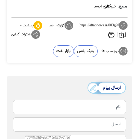
منبع:
خبرگزاری ایسنا
گزارش خطا
پسندها:
۰
https://aftabnews.ir/003g9I
اشتراک گذاری
برچسب‌ها:
اوپک پلاس
بازار نفت
ارسال پیام