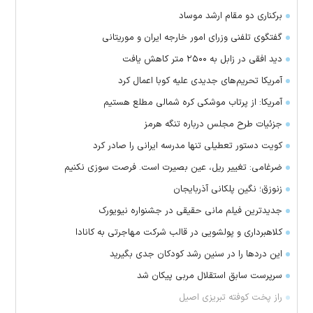
برکناری دو مقام ارشد موساد
گفتگوی تلفنی وزرای امور خارجه ایران و موریتانی
دید افقی در زابل به ۲۵۰۰ متر کاهش یافت
آمریکا تحریم‌های جدیدی علیه کوبا اعمال کرد
آمریکا: از پرتاب موشکی کره شمالی مطلع هستیم
جزئیات طرح مجلس درباره تنگه هرمز
کویت دستور تعطیلی تنها مدرسه ایرانی را صادر کرد
ضرغامی: تغییر ریل، عین بصیرت است. فرصت سوزی نکنیم
زنوزق؛ نگین پلکانی آذربایجان
جدیدترین فیلم مانی حقیقی در جشنواره نیویورک
کلاهبرداری و پولشویی در قالب شرکت مهاجرتی به کانادا
این درد‌ها را در سنین رشد کودکان جدی بگیرید
سرپرست سابق استقلال مربی پیکان شد
راز پخت کوفته تبریزی اصیل