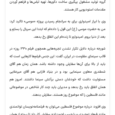
گروه تولید مشغول پیگیری ساخت دکورها، تهیه لباس‌ها و فراهم آوردن
مقدمات استودیویی کار هستند.
وی با ابراز امیدواری برای به سرانجام رسیدن پروژه «موسی» تاکید کرد:
من به حضرت موسی (ع) این قول را داده‌ام که ابتدا این سریال را بسازم و
بعد از دنیا بروم. امیدوارم تا زنده‌ام این اتفاق رخ بدهد.
شورجه درباره دلایل تکرار نشدن تجربه‌هایی همچون فیلم «۳۳ روز» در
قالب سینمای مقاومت در ایران، گفت: این جنس فیلم‌ها کار‌هایی است که
باید از بالا برای آن‌ها سفارش وجود داشته باشد. همان زمان هم آقای
شمقدری معاون سینمایی بود و در بنیاد فارابی هم آقای میرعلایی
مسئولیت داشت که خودشان دستی برآتش سینما داشتند. امروز هم
همان اتفاق باید رخ بدهد و مدیران باید چند کار شاخص در موضوعاتی
مانند فلسطین را که موضوع روز هستند، سفارش بدهند.
وی افزود: درباره موضوع فلسطین می‌توان به فیلمنامه‌نویسان توانمندی
مانند فرهاد توحیدی و یا حبیب احمدزاده سفارش کار داد تا پروژه از همان