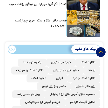
کنند | اگر آنها دوباره زیر توافق بزنند، ضربه
سختی خواهند خورد
قیمت دلار، طلا و سکه امروز چهارشنبه
۱۴۰۵/۰۵/۱۴
لینک های مفید
دانلود اهنگ
خرید بیت کوین
پنجره دوجداره
راز بقا
نمایندگی مجاز بوش
دانلود آهنگ رز‌ موزیک
دانلود آهنگ جدید
آلپاری
دانلود اهنگ
رزرو هتل خارجی
نکسو رمزارزی نوآور
مسموم سازی آدرس های ارز دیجیتال
ریپل در مسیر رشد
تحلیل قیمت کاردانو
خرید و فروش ارز سینتتیکس