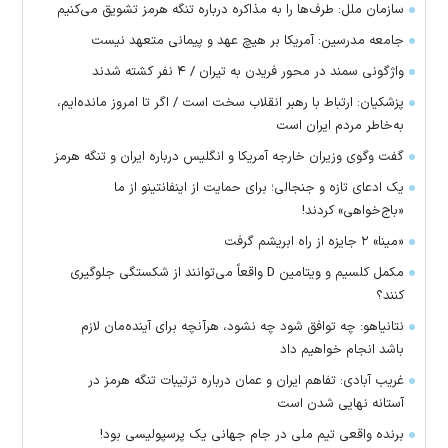
سازمان ملل: طرف‌ها را به مذاکره درباره تنگه هرمز تشویق می‌کنیم
جامعه مدرسین: آمریکا بر هیچ عهد و پیمانی متعهد نیست
واژگونی سمند در محور فریدن به تیران / ۴ نفر کشته شدند
پزشکیان: ارتباط با رهبر انقلاب سخت است / اگر تا امروز مانده‌ایم،
به‌خاطر مردم ایران است
گفت وگوی وزیران خارجه آمریکا و انگلیس درباره ایران و تنگه هرمز
یک ادعای تازه و جنجالی؛ برای حمایت از اینفانتینو از ما
«باج‌خواهی» کردند!
«مینا» ۲ جایزه از راه ابریشم گرفت
مکمل کلسیم و ویتامین D واقعاً می‌توانند از شکستگی جلوگیری
کنند؟
نتانیاهو: چه توافق شود چه نشود، هرآنچه برای آینده‌مان لازم
باشد انجام خواهیم داد
غریب آبادی: تفاهم ایران و عمان درباره ترتیبات تنگه هرمز در
آستانه نهایی شدن است
برنده واقعی تیم ملی در جام جهانی یک پرسپولیسی بود!