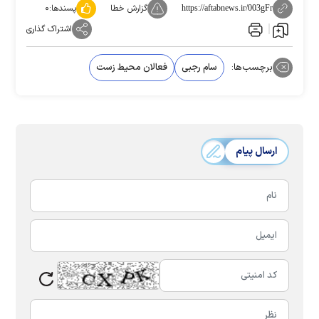
گزارش خطا
پسندها:
۰
https://aftabnews.ir/003gFr
اشتراک گذاری
برچسب‌ها:
سام رجبی
فعالان محیط زست
ارسال پیام