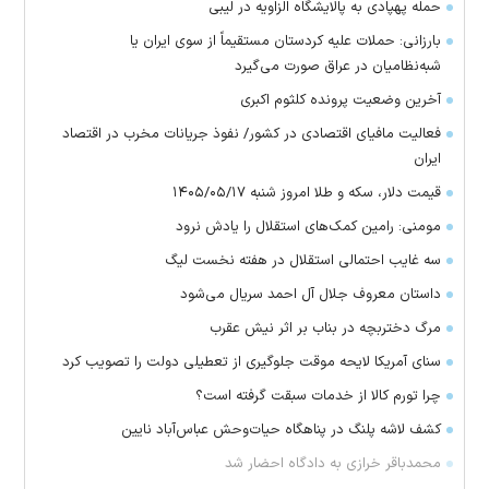
حمله پهپادی به پالایشگاه الزاویه در لیبی
بارزانی: حملات علیه کردستان مستقیماً از سوی ایران یا
شبه‌نظامیان در عراق صورت می‌گیرد
آخرین وضعیت پرونده کلثوم اکبری
فعالیت مافیای اقتصادی در کشور/ نفوذ جریانات مخرب در اقتصاد
ایران
قیمت دلار، سکه و طلا امروز شنبه ۱۴۰۵/۰۵/۱۷
مومنی: رامین کمک‌های استقلال را یادش نرود
سه غایب احتمالی استقلال در هفته نخست لیگ
داستان معروف جلال آل احمد سریال می‌شود
مرگ دختربچه در بناب بر اثر نیش عقرب
سنای آمریکا لایحه موقت جلوگیری از تعطیلی دولت را تصویب کرد
چرا تورم کالا از خدمات سبقت گرفته است؟
کشف لاشه پلنگ در پناهگاه حیات‌وحش عباس‌آباد نایین
محمدباقر خرازی به دادگاه احضار شد