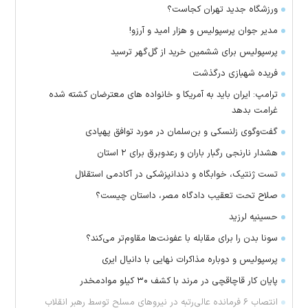
ورزشگاه جدید تهران کجاست؟
مدیر جوان پرسپولیس و هزار امید و آرزو!
پرسپولیس برای ششمین خرید از گل‌گهر ترسید
فریده شهبازی درگذشت
ترامپ: ایران باید به آمریکا و خانواده های معترضان کشته شده
غرامت بدهد
گفت‌وگوی زلنسکی و بن‌سلمان در مورد توافق پهپادی
هشدار نارنجی رگبار باران و رعدوبرق برای ۲ استان
تست ژنتیک، خوابگاه و دندانپزشکی در آکادمی استقلال
صلاح تحت تعقیب دادگاه مصر، داستان چیست؟
حسینیه لرزید
سونا بدن را برای مقابله با عفونت‌ها مقاوم‌تر می‌کند؟
پرسپولیس و دوباره مذاکرات نهایی با دانیال ایری
پایان کار قاچاقچی در مرند با کشف ۳۰ کیلو موادمخدر
انتصاب ۶ فرمانده عالی‌رتبه در نیروهای مسلح توسط رهبر انقلاب