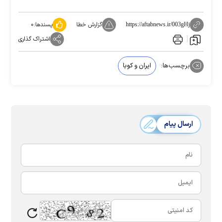
گزارش خطا
پسندها:
۰
https://aftabnews.ir/003gHj
اشتراک گذاری
برچسب‌ها:
ایران و کوبا
ارسال پیام