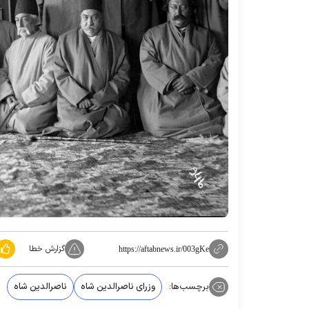
گزارش خطا
https://aftabnews.ir/003gKe
برچسب‌ها:
وزرای ناصرالدین شاه
ناصرالدین شاه