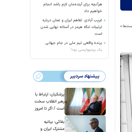
هرآنچه برای آینده‌مان لازم باشد انجام
خواهیم داد
غریب آبادی: تفاهم ایران و عمان درباره
سندها:
۰
ترتیبات تنگه هرمز در آستانه نهایی شدن
است
برنده واقعی تیم ملی در جام جهانی
یک پرسپولیسی بود!
پیشنهاد سردبیر
پزشکیان: ارتباط با
رهبر انقلاب سخت
است / اگر تا امروز
مانده‌ایم، به‌خاطر
بقائی: بیانیه
مردم ایران است
مشترک ایران و