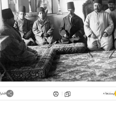
پسندها:
۰
اشترا