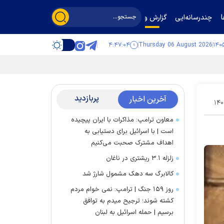
چندرسانه‌ایی
گزارش و گفت‌وگو
۴:۴۷:۰۵
Thursday 06 August 2026
پربازدید
آخرین اخبار
۱۴۰
معاون ترامپ: مذاکرات با ایران پیچیده
است | با اسرائیل برای دستیابی به
اهداف مشترک صحبت می‌کنیم
زلزله ۳.۱ ریشتری در ناغان
کالابرگ سه دهک مشمول شارژ شد
روز ۱۵۹ جنگ | ترامپ: نمی خوام مردم
کشته شوند؛ ترجیح میدم به توافق
برسیم | حمله اسرائیل به لبنان