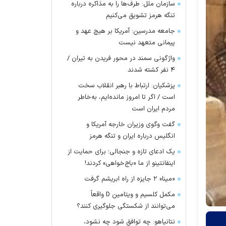
سازمان ملل: طرف‌ها را به مذاکره درباره
تنگه هرمز تشویق می‌کنیم
جامعه مدرسین: آمریکا بر هیچ عهد و
پیمانی متعهد نیست
واژگونی سمند در محور فریدن به تیران /
۴ نفر کشته شدند
پزشکیان: ارتباط با رهبر انقلاب سخت
است / اگر تا امروز مانده‌ایم، به‌خاطر
مردم ایران است
گفت وگوی وزیران خارجه آمریکا و
انگلیس درباره ایران و تنگه هرمز
یک ادعای تازه و جنجالی؛ برای حمایت از
اینفانتینو از ما «باج‌خواهی» کردند!
«مینا» ۲ جایزه از راه ابریشم گرفت
مکمل کلسیم و ویتامین D واقعاً
می‌توانند از شکستگی جلوگیری کنند؟
نتانیاهو: چه توافق شود چه نشود،