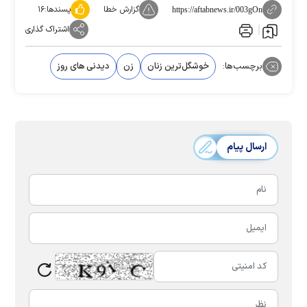
گزارش خطا
پسندها:
۱۶
https://aftabnews.ir/003gOn
اشتراک گذاری
برچسب‌ها:
خوشگل‌ترین زنان
زن
دیدنی های روز
ارسال پیام