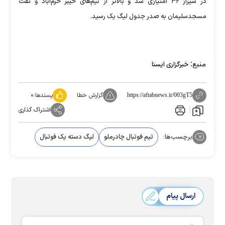
در شیراز ۳۲ امتیازی شد و بالاتر از تیم‌های خیبر خرم‌آباد و نفت
مسجدسلیمان به صدر جدول لیگ یک رسید.
منبع:
خبرگزاری ایسنا
گزارش خطا
پسندها:
۰
https://aftabnews.ir/003gT5
اشتراک گذاری
برچسب‌ها:
تیم فوتبال چادرملو
لیگ دسته یک فوتبال
ارسال پیام