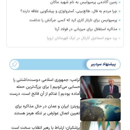
زمین آکادمی پرسپولیس به نام شهید ماکان
چرا مردم به فال، طالع‌بینی، آسترولوژی و پیشگویی علاقه دارند؟
پرسپولیس برای تارتار کاری کرد که کسی جرأتش را نداشت
مذاکره استقلال برای میزبانی در فولاد آرنا
برد مهم اسماعیل کارتال در لیگ قهرمانان اروپا
پیشنهاد سردبیر
ترامپ: جمهوری اسلامی دوست‌داشتنی را
حسابی می‌کوبیم | برای بزرگ‌ترین حمله
آماده بودیم | غنائم از آنِ فاتح است، درست
است؟
رویترز: ایران و عمان در حال مذاکره برای
تعیین اعمال عوارض بر تنگه هرمز هستند
پزشکیان: ارتباط با رهبر انقلاب سخت است