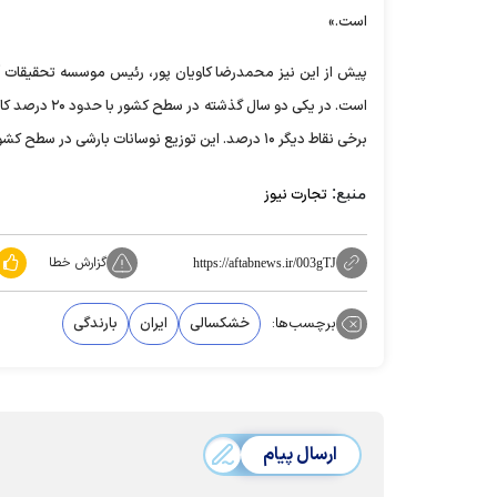
است.»
پیش از این نیز محمدرضا کاویان پور، رئیس موسسه تحقیقات آب و
برخی نقاط دیگر ۱۰ درصد. این توزیع نوسانات بارشی در سطح کشور قابل توجه است.»
منبع:
تجارت نیوز
گزارش خطا
https://aftabnews.ir/003gTJ
برچسب‌ها:
خشکسالی
ایران
بارندگی
ارسال پیام