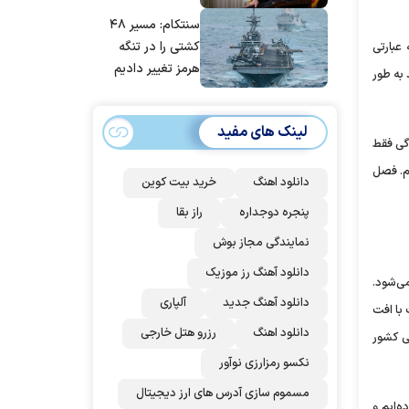
مانده‌ایم، به‌خاطر
سنتکام: مسیر ۴۸
مردم ایران است
کشتی را در تنگه
‌کردیم. به عبارتی
هرمز تغییر دادیم
 بارش داشتیم، اما باید به طور
لینک های مفید
گی فقط
م. فصل
دانلود اهنگ
خرید بیت کوین
پنجره دوجداره
راز بقا
نمایندگی مجاز بوش
دانلود آهنگ رز‌ موزیک
ی‌شود.
دانلود آهنگ جدید
آلپاری
 با افت
دانلود اهنگ
رزرو هتل خارجی
ی کشور
نکسو رمزارزی نوآور
مسموم سازی آدرس های ارز دیجیتال
‌ایم و