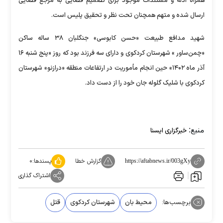
همراه ادله و مستندات موجود برای تصمیم قضایی به مرجع قضایی
ارسال شده و متهم همچنان تحت نظر و تحقیق پلیس است.
شهید مدافع طبیعت «حسن کابوسی» جنگلبان ۳۸ ساله ساکن
«چمن‌ساور » شهرستان کردکوی و دارای سه فرزند بود که روز «پنج شنبه ۱۶
آذر ماه ۱۴۰۲» حین انجام مأموریت در ارتفاعات منطقه «درازنو» شهرستان
کردکوی با شلیک گلوله جان خود را از دست داد.
منبع:
خبرگزاری ایسنا
گزارش خطا
پسندها:
۰
https://aftabnews.ir/003gXy
اشتراک گذاری
برچسب‌ها:
محیط بان
شهرستان کردکوی
قتل