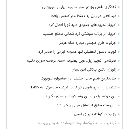
گفتگوی تلفنی وزرای امور خارجه ایران و موریتانی
دید افقی در زابل به ۲۵۰۰ متر کاهش یافت
آمریکا تحریم‌های جدیدی علیه کوبا اعمال کرد
آمریکا: از پرتاب موشکی کره شمالی مطلع هستیم
جزئیات طرح مجلس درباره تنگه هرمز
کویت دستور تعطیلی تنها مدرسه ایرانی را صادر کرد
ضرغامی: تغییر ریل، عین بصیرت است. فرصت سوزی نکنیم
زنوزق؛ نگین پلکانی آذربایجان
جدیدترین فیلم مانی حقیقی در جشنواره نیویورک
کلاهبرداری و پولشویی در قالب شرکت مهاجرتی به کانادا
این درد‌ها را در سنین رشد کودکان جدی بگیرید
سرپرست سابق استقلال مربی پیکان شد
راز پخت کوفته تبریزی اصیل
گرانترین خرید کهکشانی‌ها؛ دیومانده به رئال پیوست