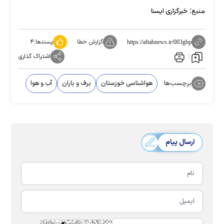
منبع:
خبرگزاری ایسنا
گزارش خطا
پسندها:
۴
https://aftabnews.ir/003gbp
اشتراک گذاری
برچسب‌ها:
هواشناسی خوزستان
برف و باران
آب و هوا
ارسال پیام