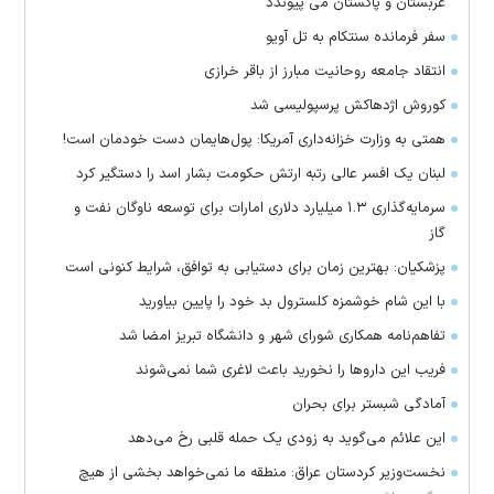
عربستان و پاکستان می پیوندد
سفر فرمانده سنتکام به تل آویو
انتقاد جامعه روحانیت مبارز از باقر خرازی
کوروش اژدهاکش پرسپولیسی شد
همتی به وزارت خزانه‌داری آمریکا: پول‌هایمان دست خودمان است!
لبنان یک افسر عالی رتبه ارتش حکومت بشار اسد را دستگیر کرد
سرمایه‌گذاری ۱.۳ میلیارد دلاری امارات برای توسعه ناوگان نفت و
گاز
پزشکیان: بهترین زمان برای دستیابی به توافق، شرایط کنونی است
با این شام خوشمزه کلسترول بد خود را پایین بیاورید
تفاهم‌نامه همکاری شورای شهر و دانشگاه تبریز امضا شد
فریب این دارو‌ها را نخورید باعث لاغری شما نمی‌شوند
آمادگی شبستر برای بحران
این علائم می‌گوید به زودی یک حمله قلبی رخ می‌دهد
نخست‌وزیر کردستان عراق: منطقه ما نمی‌خواهد بخشی از هیچ