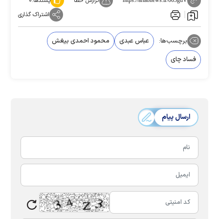
گزارش خطا
پسندها:
۰
https://aftabnews.ir/003gdV
اشتراک گذاری
برچسب‌ها:
عباس عبدی
محمود احمدی بیغش
فساد چای
ارسال پیام