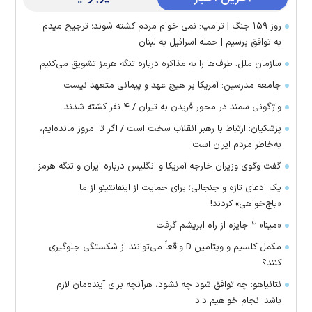
روز ۱۵۹ جنگ | ترامپ: نمی خوام مردم کشته شوند؛ ترجیح میدم
به توافق برسیم | حمله اسرائیل به لبنان
سازمان ملل: طرف‌ها را به مذاکره درباره تنگه هرمز تشویق می‌کنیم
جامعه مدرسین: آمریکا بر هیچ عهد و پیمانی متعهد نیست
واژگونی سمند در محور فریدن به تیران / ۴ نفر کشته شدند
پزشکیان: ارتباط با رهبر انقلاب سخت است / اگر تا امروز مانده‌ایم،
به‌خاطر مردم ایران است
گفت وگوی وزیران خارجه آمریکا و انگلیس درباره ایران و تنگه هرمز
یک ادعای تازه و جنجالی؛ برای حمایت از اینفانتینو از ما
«باج‌خواهی» کردند!
«مینا» ۲ جایزه از راه ابریشم گرفت
مکمل کلسیم و ویتامین D واقعاً می‌توانند از شکستگی جلوگیری
کنند؟
نتانیاهو: چه توافق شود چه نشود، هرآنچه برای آینده‌مان لازم
باشد انجام خواهیم داد