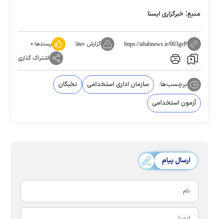
منبع:
خبرگزاری ایسنا
گزارش خطا
پسندها:
۰
https://aftabnews.ir/003geP
اشتراک گذاری
برچسب‌ها:
سازمان اداری استخدامی
نخبگان
آزمون استخدامی
ارسال پیام