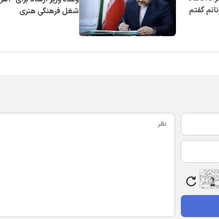
ه معاونانم گفتم
شغل فرهنگی هنری
د