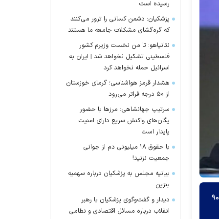
رسیده است
پزشکیان: دشمن کسانی را ترور می‌کنند
که گره‌گشای مشکلات جامعه ما هستند
نتانیاهو: تا من نخست وزیرم کشور
فلسطینی تشکیل نخواهد شد | ایران به
اسرائیل حمله نخواهد کرد
هشدار قرمز هواشناسی؛ گرمای خوزستان
از ۵۰ درجه فراتر می‌رود
سرتیپ جهانشاهی: مرز‌ها با حضور
یگان‌های واکنش سریع دارای امنیت
پایدار است
با حقوق ۱۸ میلیونی دم از جوانی
جمعیت نزنید!
بیانیه مجلس به پزشکیان درباره سهمیه
بنزین
دای دولت سیزدهم ۵۷۰ سینما در سراسر کشور فعال بود که در این مدت این میزان به ۹۰۰
دیدار و گفت‌وگوی پزشکیان با رهبر
انقلاب درباره مسائل اقتصادی و نظامی