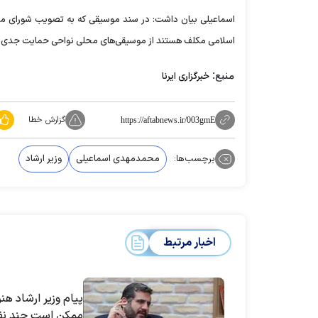
اسماعیلی بیان داشت: در سند موسیقی که به تصویب شورای معین
اسلامی مکلف هستند از موسیقی‌های محلی نواحی حمایت جدی د
منبع:
خبرگزاری ایرنا
گزارش خطا
https://aftabnews.ir/003gmE
برچسب‌ها:
محمدمهدی اسماعیلی
وزیر ارشاد
اخبار مرتبط
پیام وزیر ارشاد هن
ممکن است چند نفر 