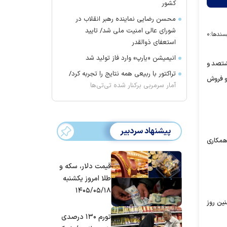
کشور
محسن رضایی نماینده رهبر انقلاب در
شورای عالی امنیت ملی شد/ تایید
سندها:
۰
استعفای ذوالقدر
انیمیشن «یارپ» وارد فاز تولید شد
شتصد و
تراکتور با ربیعی همه نتایج را تجربه کرد/
‌شود تا پایان سال مخاطبان سینما به ۳۰ میلیون نفر و فروش
آمار سرمربی برکنار شده تی‌تی‌ها
پیشنهاد سردبیر
بابت همکاری
قیمت دلار، سکه و
طلا امروز یکشنبه
۱۴۰۵/۰۵/۱۸
نین روز
تورم ۱۳۰ درصدی