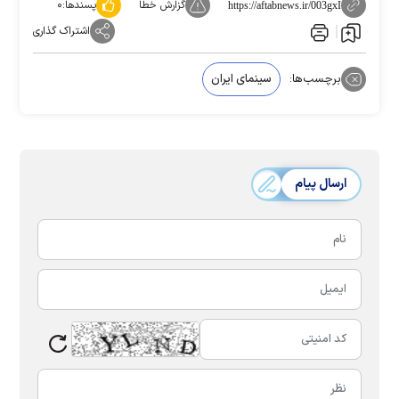
گزارش خطا
پسندها:
۰
https://aftabnews.ir/003gxI
اشتراک گذاری
برچسب‌ها:
سینمای ایران
ارسال پیام