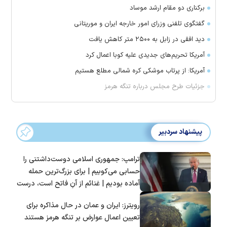
برکناری دو مقام ارشد موساد
گفتگوی تلفنی وزرای امور خارجه ایران و موریتانی
دید افقی در زابل به ۲۵۰۰ متر کاهش یافت
آمریکا تحریم‌های جدیدی علیه کوبا اعمال کرد
آمریکا: از پرتاب موشکی کره شمالی مطلع هستیم
جزئیات طرح مجلس درباره تنگه هرمز
پیشنهاد سردبیر
ترامپ: جمهوری اسلامی دوست‌داشتنی را
حسابی می‌کوبیم | برای بزرگ‌ترین حمله
آماده بودیم | غنائم از آنِ فاتح است، درست
است؟
رویترز: ایران و عمان در حال مذاکره برای
تعیین اعمال عوارض بر تنگه هرمز هستند