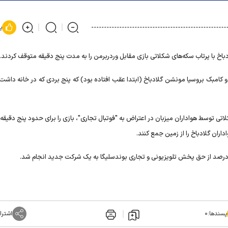
پ
خ با پرتاب سکه‌های شکلاتی بازی مقابل وردربرمن را به مدت پنج دقیقه متوقف کردند.
تساوی وردربرمن شد و کامبک بروسیا مونشن گلادباخ (ابتدا عقب افتاده بود) که پنج بردی که در خانه داشت 
والی دقیقه ۱۰)، پرتاب سکه‌های شکلاتی توسط هواداران میزبان در اعتراض به "فوتبال تجاری"، بازی را برای حدود پنج دق
ران گلادباخ را از زمین جمع کنند.
پسندها:
۰
اشترا