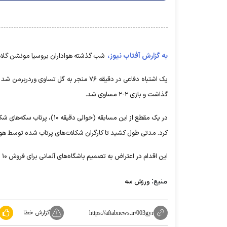
به گزارش آفتاب نیوز،
شب گذشته هواداران بروسیا مونشن گلادبا
یک اشتباه دفاعی در دقیقه ۷۶ منجر به گل 
گذاشت و بازی ۲-۲ مساوی شد.
در یک مقطع از این مسابقه (ح
کرد. مدتی طول کشید تا کارگران شکلات‌های پرتاب شده توسط هوادا
این اقدام در اعتراض به تصمیم باشگاه‌های آلمانی برای فروش ۱۰ درصد از حق پخش تلویزیونی و تجاری بوندسلیگا به یک شرکت جدید انجام شد.
منبع:
ورزش سه
گزارش خطا
https://aftabnews.ir/003gyr