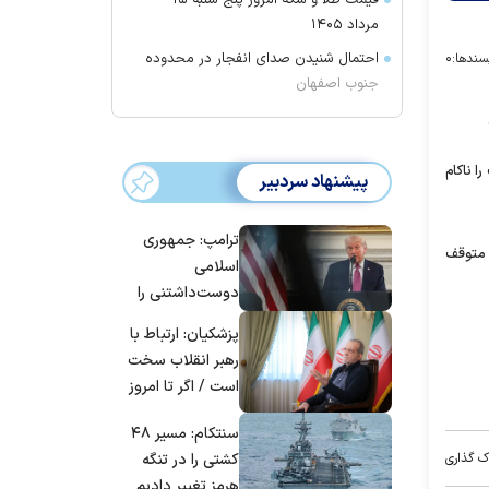
قیمت طلا و سکه امروز پنج شنبه ۱۵
مرداد ۱۴۰۵
احتمال شنیدن صدای انفجار در محدوده
سندها:
۰
جنوب اصفهان
را ناکام
پیشنهاد سردبیر
ترامپ: جمهوری
یقه متوقف
اسلامی
دوست‌داشتنی را
حسابی می‌کوبیم |
پزشکیان: ارتباط با
برای بزرگ‌ترین
رهبر انقلاب سخت
حمله آماده بودیم
است / اگر تا امروز
| غنائم از آنِ فاتح
مانده‌ایم، به‌خاطر
است، درست
سنتکام: مسیر ۴۸
مردم ایران است
است؟
کشتی را در تنگه
ک گذاری
هرمز تغییر دادیم