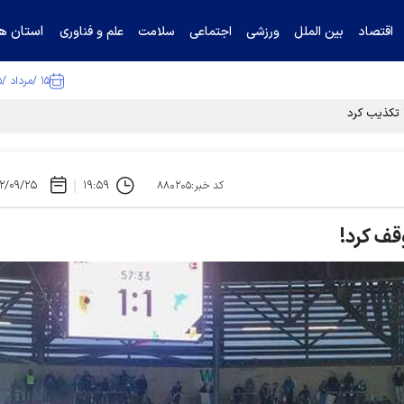
استان ها
اقتصاد
بین الملل
ورزشی
اجتماعی
سلامت
علم و فناوری
۱۵ /مرداد /۱۴۰۵
۲/۰۹/۲۵
۱۹:۵۹
کد خبر:۸۸۰۲۰۵
قف کرد!