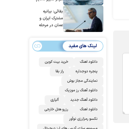
بقائی: بیانیه
مشترک ایران و
عمان در مرحله
تدوین نهایی
است/ برنامه‌ای
لینک های مفید
برای سفر به قطر و
پاکستان نداریم
دانلود اهنگ
خرید بیت کوین
پنجره دوجداره
راز بقا
نمایندگی مجاز بوش
دانلود آهنگ رز‌ موزیک
دانلود آهنگ جدید
آلپاری
دانلود اهنگ
رزرو هتل خارجی
نکسو رمزارزی نوآور
مسموم سازی آدرس های ارز دیجیتال