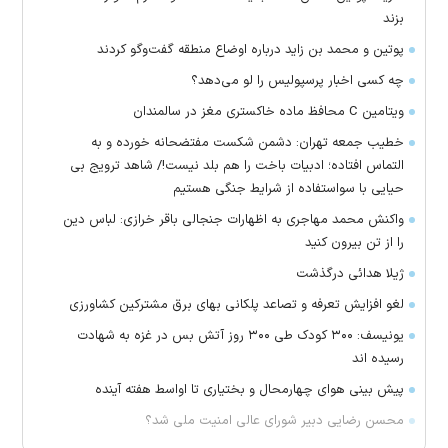
بزند
پوتین و محمد بن زاید درباره اوضاع منطقه گفت‌وگو کردند
چه کسی اخبار پرسپولیس را لو می‌دهد؟
ویتامین C محافظ ماده خاکستری مغز در سالمندان
خطیب جمعه تهران: دشمن شکست مفتضحانه خورده و به
التماس افتاده؛ ادبیات باخت را هم بلد نیست!/ شاهد ترویج بی
حیایی با سواستفاده از شرایط جنگی هستیم
واکنش محمد مهاجری به اظهارات جنجالی باقر خرازی: لباس دین
را از تن بیرون کنید
ژیلا هدائی درگذشت
لغو افزایش تعرفه و تصاعد پلکانی بهای برق مشترکین کشاورزی
یونیسف: ۳۰۰ کودک طی ۳۰۰ روز آتش بس در غزه به شهادت
رسیده اند
پیش بینی هوای چهارمحال و بختیاری تا اواسط هفته آینده
محسن رضایی دبیر شورای عالی امنیت ملی شد؟