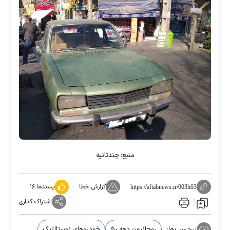
منبع: چندثانیه
گزارش خطا
پسندها:
۱۶
https://aftabnews.ir/003h03
اشتراک گذاری
برچسب‌ها:
روحانیون دهه ۵٠
خودرو‌های نوستالژیک