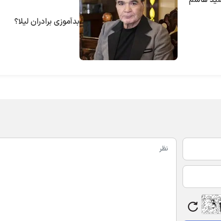
ید هاشم
بدآموزی برادران لیلا؟