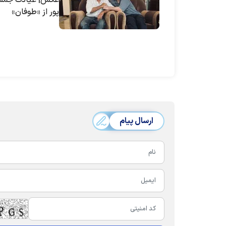
عکس| عیادت جمش
پور از «طوفان»
ارسال پیام