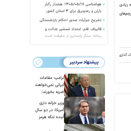
هواشناسی ۱۴۰۵/۰۵/۱۷؛ هشدار رگبار
ه زیادی
باران و رعدوبرق برای ۴ استان کشور
چم‌های
تشریح جزئیات صدور احکام بازنشستگی
قالیباف: قلم، امتداد شمشیر عدالت و
رسانه، سنگر پاسداری از حقیقت است
ک گذاری
پیشنهاد سردبیر
ترامپ: مقامات
ایرانی نمی‌خواهند
ضربه بخورند؛
می‌خواهند به
وزیر خزانه داری
توافق برسند
آمریکا: در دو سال
آینده تنگه هرمز
بی‌اهمیت خواهد