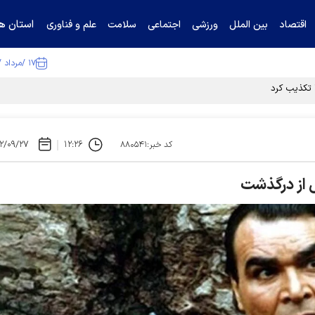
استان ها
اقتصاد
بین الملل
ورزشی
اجتماعی
سلامت
علم و فناوری
۱۷ /مرداد /۱۴۰۵
ا تکذیب کرد
۲/۰۹/۲۷
۱۲:۲۶
کد خبر:۸۸۰۵۴۱
 از درگذشت