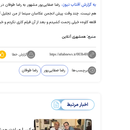
به گزارش آفتاب نیوز،
رضا صفایی‌پور مشهور به رضا طوفان در ا
هم نیست. چند وقت پیش انجمن عکاسان سینما از من تجلیل کرد 
قلعه کاوه» خیلی زحمت کشیدم و بعد از آن فیلم کاری نکردم و خی
منبع:
همشهری آنلاین
گزارش خطا
https://aftabnews.ir/003h4H
برچسب‌ها:
رضا صفایی‌پور
رضا طوفان
اخبار مرتبط