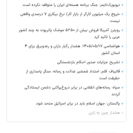
نیویورک‌تایمز: جنگ برنامه هسته‌ای ایران را متوقف نکرده است
خروج یک میلیون کارگر از بازار کار/ نرخ بیکاری ۷ درصدی واقعی
نیست
رویترز: آمریکا فروش بیش از ۵۲۵۰ موشک پاتریوت به چند کشور
عربی را تائید کرد
هواشناسی ۱۴۰۵/۰۵/۱۷؛ هشدار رگبار باران و رعدوبرق برای ۴
استان کشور
تشریح جزئیات صدور احکام بازنشستگی
قالیباف: قلم، امتداد شمشیر عدالت و رسانه، سنگر پاسداری از
حقیقت است
سپاه: رسانه‌های انقلابی در برابر دروغ‌پراکنی دشمن ایستادگی
کردند
پاکستان: جهان اسلام باید در برابر اسرائیل متحد شود
هشدار چین به ژاپن