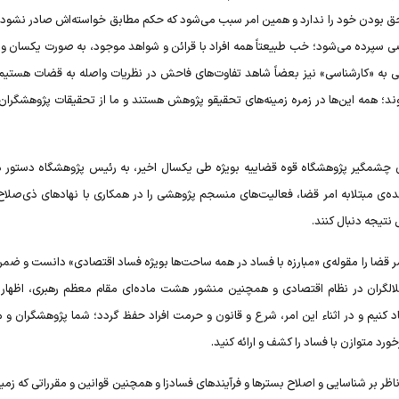
حق بودن خود را ندارد و همین امر سبب می‌شود که حکم مطابق خواسته‌اش صادر نشود 
ضی سپرده می‌شود؛ خب طبیعتاً همه افراد با قرائن و شواهد موجود، به صورت یکسان و 
ی به «کارشناسی» نیز بعضاً شاهد تفاوت‌های فاحش در نظریات واصله به قضات هستیم؛ 
همه این‌ها در زمره زمینه‌های تحقیقو پژوهش هستند و ما از تحقیقات پژوهشگران 
ای چشمگیر پژوهشگاه قوه قضاییه بویژه طی یکسال اخیر، به رئیس پژوهشگاه دستور داد
ده‌ی مبتلابه امر قضا، فعالیت‌های منسجم پژوهشی را در همکاری با نهاد‌های ذی‌صلاح
نتیجه دنبال کنند.
مر قضا را مقوله‌ی «مبارزه با فساد در همه ساحت‌ها بویژه فساد اقتصادی» دانست و ضم
خلالگران در نظام اقتصادی و همچنین منشور هشت ماده‌ای مقام معظم رهبری، اظهار ک
اد کنیم و در اثناء این امر، شرع و قانون و حرمت افراد حفظ گردد؛ شما پژوهشگران و 
ورد متوازن با فساد را کشف و ارائه کنید.
ر بر شناسایی و اصلاح بستر‌ها و فرآیند‌های فسادزا و همچنین قوانین و مقرراتی که زمی