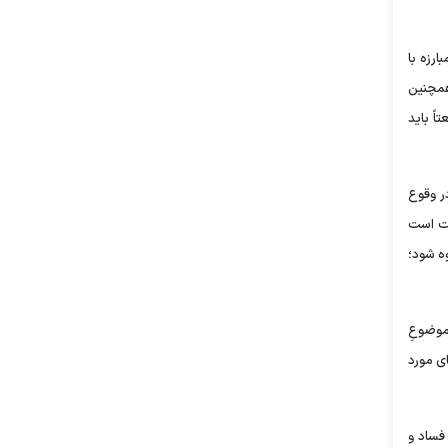
رزه با
همچنین
ً باید
ر وقوع
مت است
ه شود؛
موضوعِ
ی مورد
 فساد و