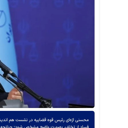
محسنی اژه‌ای رئیس قوه قضاییه در نشست هم اندیش
فساد از تخلف، بصورت واضح مشخص شود؛ چنانچه مر