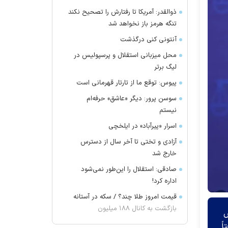
ذوالقدر: آمریکا تا رفتارش را تصحیح نکند
تنگه هرمز باز نخواهد شد
آنتونی کنی درگذشت
محل میزبانی استقلال و پرسپولیس در
لیگ برتر
پیوس: توقع ما از تارتار قهرمانی است
سوسن پرور: دیگر «عاشق» حرفه‌ام
نیستم
اسرار «پیرآباد» در ایلخچی
آزادی و تختی تا آخر سال از دسترس
خارج شد
صادقی: استقلال را این‌طور نمی‌شود
اداره کرد!
قیمت امروز طلا چند؟ / سکه در آستانه
بازگشت به کانال ۱۸۸ میلیون
ص
ً