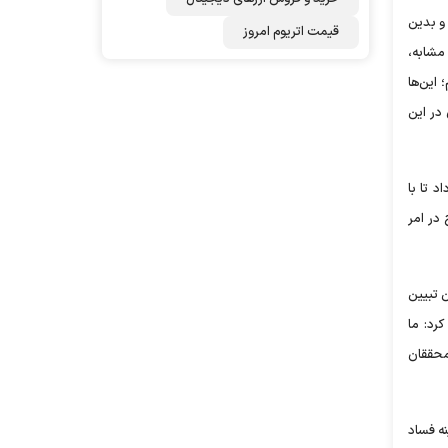
و بدین
قیمت اتریوم امروز
مشابه،
این‌ها
در این
 تا با
 در امر
ن تبیین
رد: ما
محققان
نه فساد