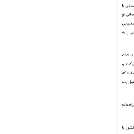
سادی را
سانی او
ر صحیحی
ی را به
تماعات
کنند و
قننه که
 می‌کنند، قدردانی به عمل می‌آوریم. در هفته منتهی به روز دانشجوی سال جاری، بیش از ۸۰ مسئول رده
راجعات
شور با