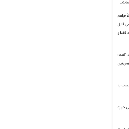
انند.
ً فراهم
ی قابل
 قضا و
د، گفت:
 همچنین
دست به
هی حوزه