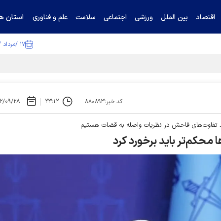
استان ها
اقتصاد
بین الملل
ورزشی
اجتماعی
سلامت
علم و فناوری
۱۷ /مرداد /۱۴۰۵
۲/۰۹/۲۸
۲۳:۱۲
کد خبر:۸۸۰۸۹۳
هد تفاوت‌های فاحش در نظریات واصله به قضات هستیم
 محکم‌تر باید برخورد کرد