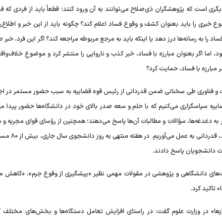
دیگری است که پژوهشگران ذی‌صلاح می‌توانند به آن ورود کنند؛ قطعاً باید از فردی که ف
 خبری را باید بعنوان کشف و وقوع فساد اعلام کند؟ چگونه باید از این خبر و اطلاع‌ر
فساد را به رسانه‌ها درز دهد یا اینکه باید به مرجع مربوطه مراجعه کند؟ اگر این فرد، خب
، اما اگر بعنوان مبارزه با فساد، خبر کذب و ناروایی را منتشر کرد و موضوعِ خلاف‌واقع
ر مبارزه با فساد، حمایت کرد؟
ت و فناوری طی سخنانی ضمن قدردانی از رئیس قوه قضاییه به سبب حضور مستمر در اج
ییه سپاسگزاری می‌کنیم که با حلم و سعه صدر بالای خود در دانشگاه‌ها حضور پیدا می‌
ه دغدغه‌ها، سؤالات و مطالبات آن‌ها پاسخ می‌دهند؛ همچنین از رؤسای قوای مجریه و م
رویه حضور در دانشگاه‌ها و اجتماعات دانشجویی را دنبال
لات دانشجویان پاسخ دادند.
فیت‌های دانشگاهی و پژوهشی در مقولات مهمی نظیر «پیشگیری از وقوع جرم»، «کاهش م
 تاکید کرد.
یازها» در وزارت علوم گفت: در راستای افزایش تعامل دستگاه‌ها و بخش‌های مختلف ک