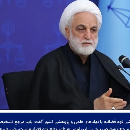
ی قوه قضائیه با نهاد‌های علمی و پژوهشی کشور گفت: باید مرجع تشخی
جع تشخیص برخی از این امور، به طور قطع قوه قضاییه است، خب طبیعتا