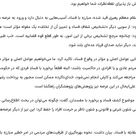
وش باز پذیرای نقطه‌نظرات شما خواهیم بود.
 معظم رهبری قید شده، مبارزه با فساد، آسیب‌هایی به دنبال دارد و ورود به عرصه مبا
بود؛ از سویی دیگر «تشخیص شفافِ فساد و تمییز آن از تخلف» یک مقوله مؤثر است؛ 
انچه مرجع تشخیص برخی از این امور، به طور قطع قوه قضاییه است، خب طبیعتا
، دیگر نباید صدای فریاد عده‌ای بلند شود.
یی عوامل اصلی و مؤثر در وقوع فساد، تاکید کرد: ما می‌خواهیم عوامل اصلی و مؤثر د
دم عادی و یا افرادی در حاکمیت باشند؛ البته قطعاً برخورد با فسادِ فردی که در حکو
 مراجعه می‌کند و کارش انجام نمی‌شود، خدای‌ناکرده ممکن است مجبور به پرداخت رشو
فت؛ علی‌ایحال در این عرصه نیز پژوهش‌های پژوهشگران راهگشا است.
سانی موضوع کشف فساد و برخورد با مفسدان، گفت: چگونه می‌توان در بحث اطلاع‌رسانی 
ئون شرعی و قانونی و شئون ناظر بر حرمت افراد را حفظ کرد؛ این نیز از دیگر عرصه‌ها
بله با فساد، بیان داشت: نحوه بهره‌گیری از ظرفیت‌های مردمی در امرِ خطیر مبارزه با