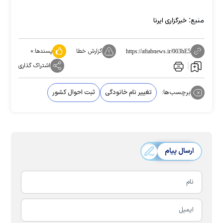
منبع:
خبرگزاری ایرنا
گزارش خطا
پسندها:
۰
https://aftabnews.ir/003hE5
اشتراک گذاری
برچسب‌ها:
تغییر نام خانودگی
ثبت احوال کشور
ارسال پیام