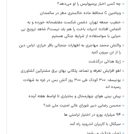
چه کسی اخبار پرسپولیس را لو می‌دهد؟
ویتامین C محافظ ماده خاکستری مغز در سالمندان
خطیب جمعه تهران: دشمن شکست مفتضحانه خورده و به
التماس افتاده؛ ادبیات باخت را هم بلد نیست!/ شاهد ترویج بی
حیایی با سواستفاده از شرایط جنگی هستیم
واکنش محمد مهاجری به اظهارات جنجالی باقر خرازی: لباس دین
را از تن بیرون کنید
ژیلا هدائی درگذشت
لغو افزایش تعرفه و تصاعد پلکانی بهای برق مشترکین کشاورزی
یونیسف: ۳۰۰ کودک طی ۳۰۰ روز آتش بس در غزه به شهادت
رسیده اند
پیش بینی هوای چهارمحال و بختیاری تا اواسط هفته آینده
محسن رضایی دبیر شورای عالی امنیت ملی شد؟
۹۴ میلیارد یورو در اختیار تراستی ها
سیگنال با کاربران اندروید راه آمد
تهران خنک‌تر می‌شود