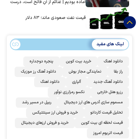
آماده بودیم | غنائم از آنِ فاتح است، درست
است؟
قیمت نفت صعودی ماند؛ ۸۳ دلار
لینک های مفید
دانلود اهنگ
خرید بیت کوین
پنجره دوجداره
راز بقا
نمایندگی مجاز بوش
دانلود آهنگ رز‌ موزیک
دانلود آهنگ جدید
آلپاری
دانلود اهنگ
رزرو هتل خارجی
نکسو رمزارزی نوآور
مسموم سازی آدرس های ارز دیجیتال
ریپل در مسیر رشد
تحلیل قیمت کاردانو
خرید و فروش ارز سینتتیکس
قیمت لحظه ای بیت کوین
خرید و فروش ارزهای دیجیتال
قیمت اتریوم امروز