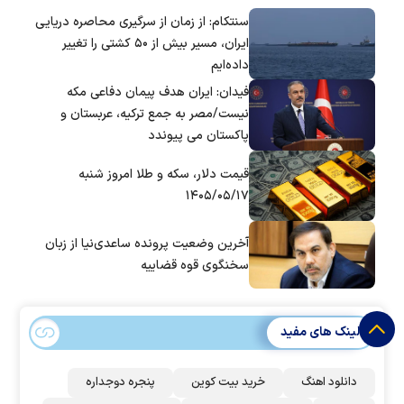
سنتکام: از زمان از سرگیری محاصره دریایی
ایران، مسیر بیش از ۵۰ کشتی را تغییر
داده‌ایم
فیدان: ایران هدف پیمان دفاعی مکه
نیست/مصر به جمع ترکیه، عربستان و
پاکستان می پیوندد
قیمت دلار، سکه و طلا امروز شنبه
۱۴۰۵/۰۵/۱۷
آخرین وضعیت پرونده ساعدی‌نیا از زبان
سخنگوی قوه قضاییه
لینک های مفید
دانلود اهنگ
خرید بیت کوین
پنجره دوجداره