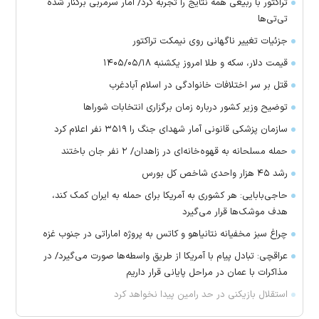
تراکتور با ربیعی همه نتایج را تجربه کرد/ آمار سرمربی برکنار شده
تی‌تی‌ها
جزئیات تغییر ناگهانی روی نیمکت تراکتور
قیمت دلار، سکه و طلا امروز یکشنبه ۱۴۰۵/۰۵/۱۸
قتل بر سر اختلافات خانوادگی در اسلام آبادغرب
توضیح وزیر کشور درباره زمان برگزاری انتخابات شورا‌ها
سازمان پزشکی قانونی آمار شهدای جنگ را ۳۵۱۹ نفر اعلام کرد
حمله مسلحانه به قهوه‌خانه‌ای در زاهدان/ ۲ نفر جان باختند
رشد ۴۵ هزار واحدی شاخص کل بورس
حاجی‌بابایی: هر کشوری به آمریکا برای حمله به ایران کمک کند،
هدف موشک‌ها قرار می‌گیرد
چراغ سبز مخفیانه نتانیاهو و کاتس به پروژه اماراتی در جنوب غزه
عراقچی: تبادل پیام با آمریکا از طریق واسطه‌ها صورت می‌گیرد/ در
مذاکرات با عمان در مراحل پایانی قرار داریم
استقلال بازیکنی در حد رامین پیدا نخواهد کرد