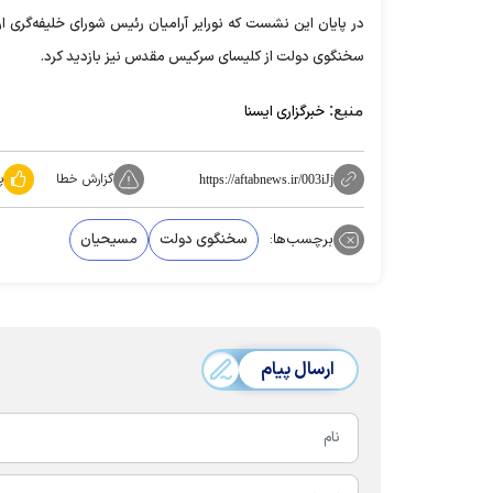
در پایان این نشست که نورایر آرامیان رئیس شورای خلیفه‌گر
سخنگوی دولت از کلیسای سرکیس مقدس نیز بازدید کرد.
منبع:
خبرگزاری ایسنا
گزارش خطا
پ
https://aftabnews.ir/003iJj
برچسب‌ها:
سخنگوی دولت
مسیحیان
ارسال پیام