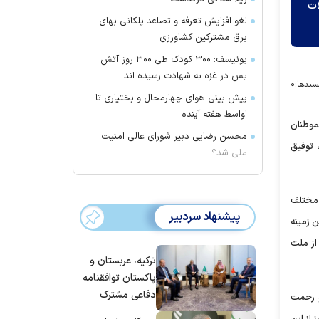
ات
لغو افزایش تعرفه و تصاعد پلکانی بهای
برق مشترکین کشاورزی
یونیسف: ۳۰۰ کودک طی ۳۰۰ روز آتش
بس در غزه به شهادت رسیده اند
سندها:
۰
پیش بینی هوای چهارمحال و بختیاری تا
اواسط هفته آینده
موطنان
محسن رضایی دبیر شورای عالی امنیت
 توفیق
ملی شد؟
ن مختلف
پیشنهاد سردبیر
ن زمینه
از ملت
ترکیه، عربستان و
پاکستان توافقنامه
دفاعی مشترک
ت و رحمت
امضا می‌کنند