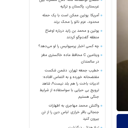
امضای توافقنامه مکه؛ دفاع مشترک بین
عربستان، پاکستان و ترکیه
آمریکا: پوتین ممکن است با یک حمله
محدود، عزم ناتو را محک بزند
پوتین و محمد بن زاید درباره اوضاع
منطقه گفت‌وگو کردند
چه کسی اخبار پرسپولیس را لو می‌دهد؟
ویتامین C محافظ ماده خاکستری مغز
در سالمندان
خطیب جمعه تهران: دشمن شکست
مفتضحانه خورده و به التماس افتاده؛
ادبیات باخت را هم بلد نیست!/ شاهد
ترویج بی حیایی با سواستفاده از شرایط
جنگی هستیم
واکنش محمد مهاجری به اظهارات
جنجالی باقر خرازی: لباس دین را از تن
بیرون کنید
ژیلا هدائی درگذشت