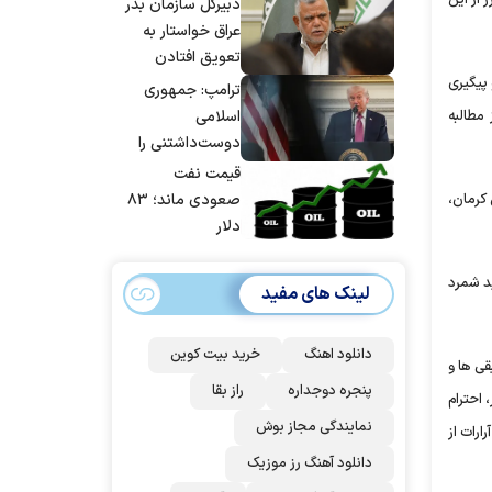
 از این
دبیرکل سازمان بدر
عراق خواستار به
تعویق افتادن
پاسخ به حمله
پیگیری
ترامپ: جمهوری
عربستان و آمریکا
اسلامی
مطالبه
شد
دوست‌داشتنی را
حسابی می‌کوبیم |
قیمت نفت
برای بزرگ‌ترین
صعودی ماند؛ ۸۳
کرمان،
حمله آماده بودیم
دلار
| غنائم از آنِ فاتح
است، درست
د شمرد
لینک های مفید
است؟
دانلود اهنگ
خرید بیت کوین
ی ها و
پنجره دوجداره
راز بقا
 احترام
نمایندگی مجاز بوش
ارات از
دانلود آهنگ رز‌ موزیک