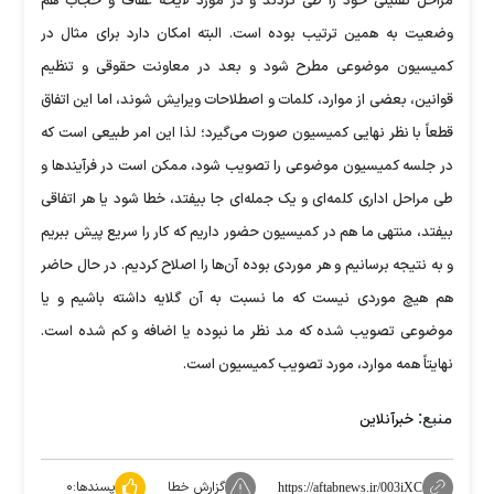
مراحل تقنینی خود را طی کردند و در مورد لایحه عفاف و حجاب هم
وضعیت به همین ترتیب بوده است. البته امکان دارد برای مثال در
کمیسیون موضوعی مطرح شود و بعد در معاونت حقوقی و تنظیم
قوانین، بعضی از موارد، کلمات و اصطلاحات ویرایش شوند، اما این اتفاق
قطعاً با نظر نهایی کمیسیون صورت می‌گیرد؛ لذا این امر طبیعی است که
در جلسه کمیسیون موضوعی را تصویب شود، ممکن است در فرآیند‌ها و
طی مراحل اداری کلمه‌ای و یک جمله‌ای جا بیفتد، خطا شود یا هر اتفاقی
بیفتد، منتهی ما هم در کمیسیون حضور داریم که کار را سریع پیش ببریم
و به نتیجه برسانیم و هر موردی بوده آن‌ها را اصلاح کردیم. در حال حاضر
هم هیچ موردی نیست که ما نسبت به آن گلایه داشته باشیم و یا
موضوعی تصویب شده که مد نظر ما نبوده یا اضافه و کم شده است.
نهایتاً همه موارد، مورد تصویب کمیسیون است.
منبع:
خبرآنلاین
گزارش خطا
پسندها:
۰
https://aftabnews.ir/003iXC