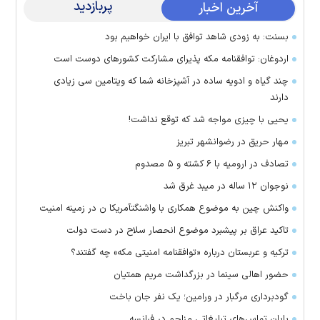
پربازدید
آخرین اخبار
بسنت: به زودی شاهد توافق با ایران خواهیم بود
اردوغان: توافقنامه مکه پذیرای مشارکت کشور‌های دوست است
چند گیاه و ادویه ساده در آشپزخانه شما که ویتامین سی زیادی
دارند
یحیی با چیزی مواجه شد که توقع نداشت!
مهار حریق در رضوانشهر تبریز
تصادف در ارومیه با ۶ کشته و ۵ مصدوم
نوجوان ۱۲ ساله در میبد غرق شد
واکنش چین به موضوع همکاری با واشنگتآمریکا ن در زمینه امنیت
تاکید عراق بر پیشبرد موضوع انحصار سلاح در دست دولت
ترکیه و عربستان درباره «توافقنامه امنیتی مکه» چه گفتند؟
حضور اهالی سینما در بزرگداشت مریم همتیان
گودبرداری مرگبار در ورامین؛ یک نفر جان باخت
پایان تماس‌های تبلیغاتی مزاحم در فرانسه