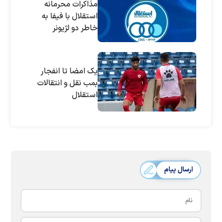
مذاکرات محرمانه
استقلال با فیفا به
خاطر دو لژیونر
یک امضا تا انفجار
بمب نقل و انتقالات
استقلال
ارسال پیام