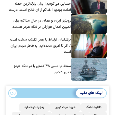
حسابی می‌کوبیم | برای بزرگ‌ترین حمله
آماده بودیم | غنائم از آنِ فاتح است، درست
است؟
رویترز: ایران و عمان در حال مذاکره برای
تعیین اعمال عوارض بر تنگه هرمز هستند
پزشکیان: ارتباط با رهبر انقلاب سخت است
/ اگر تا امروز مانده‌ایم، به‌خاطر مردم ایران
است
سنتکام: مسیر ۴۸ کشتی را در تنگه هرمز
تغییر دادیم
لینک های مفید
دانلود اهنگ
خرید بیت کوین
پنجره دوجداره