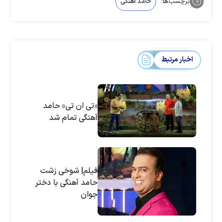
برچسب‌ها:
حامد آهنگی
اخبار مرتبط
«تی ان تی» حامد
آهنگی تمام شد
فیلم| شوخی زشت
حامد آهنگی با دختر
جوان