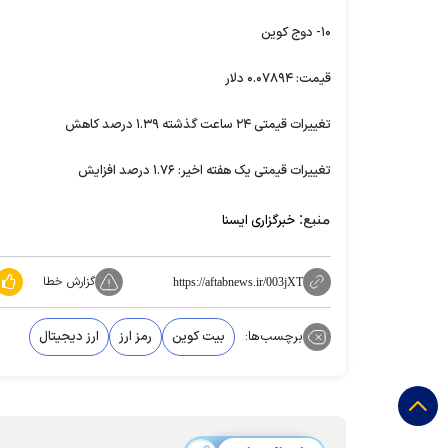
۱۰- دوج کوین
قیمت: ۰.۰۷۸۹۴ دلار
تغییرات قیمتی ۲۴ ساعت گذشته ۱.۳۹ درصد کاهش
تغییرات قیمتی یک هفته اخیر: ۱.۷۶ درصد افزایش
منبع:
خبرگزاری ایسنا
گزارش خطا
https://aftabnews.ir/003jXT
برچسب‌ها:
بیت کوین
رمز ارز
ارز دیجیتال