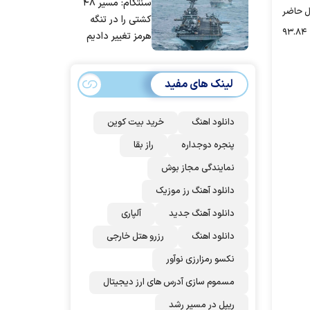
سنتکام: مسیر ۴۸
مردم ایران است
کز در حال حاضر
کشتی را در تنگه
۵.۹۲ میلیارد دلار است که ۹.۲۱ درصد از کل حجم ۲۴ ساعته بازار ارز‌های دیجیتال بوده و حجم تمام سکه‌های پایدار اکنون ۶۰.۳۷ میلیارد دلار است که ۹۳.۸۴
هرمز تغییر دادیم
لینک های مفید
دانلود اهنگ
خرید بیت کوین
پنجره دوجداره
راز بقا
نمایندگی مجاز بوش
دانلود آهنگ رز‌ موزیک
دانلود آهنگ جدید
آلپاری
دانلود اهنگ
رزرو هتل خارجی
نکسو رمزارزی نوآور
مسموم سازی آدرس های ارز دیجیتال
ریپل در مسیر رشد