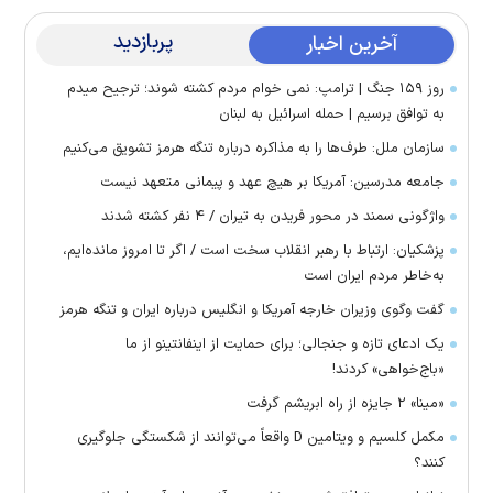
پربازدید
آخرین اخبار
روز ۱۵۹ جنگ | ترامپ: نمی خوام مردم کشته شوند؛ ترجیح میدم
به توافق برسیم | حمله اسرائیل به لبنان
سازمان ملل: طرف‌ها را به مذاکره درباره تنگه هرمز تشویق می‌کنیم
جامعه مدرسین: آمریکا بر هیچ عهد و پیمانی متعهد نیست
واژگونی سمند در محور فریدن به تیران / ۴ نفر کشته شدند
پزشکیان: ارتباط با رهبر انقلاب سخت است / اگر تا امروز مانده‌ایم،
به‌خاطر مردم ایران است
گفت وگوی وزیران خارجه آمریکا و انگلیس درباره ایران و تنگه هرمز
یک ادعای تازه و جنجالی؛ برای حمایت از اینفانتینو از ما
«باج‌خواهی» کردند!
«مینا» ۲ جایزه از راه ابریشم گرفت
مکمل کلسیم و ویتامین D واقعاً می‌توانند از شکستگی جلوگیری
کنند؟