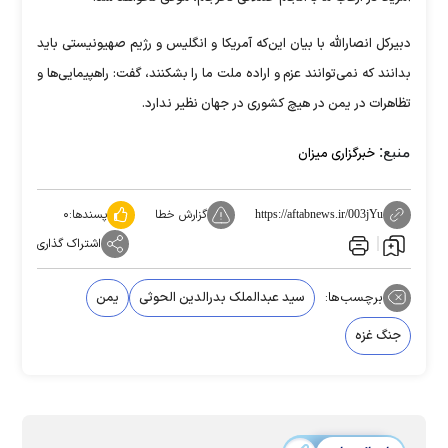
دبیرکل انصارالله با بیان این‌که آمریکا و انگلیس و رژیم صهیونیستی باید
بدانند که نمی‌توانند عزم و اراده ملت ما را بشکنند، گفت: راهپیمایی‌ها و
تظاهرات در یمن در هیچ کشوری در جهان نظیر ندارد.
منبع:
خبرگزاری میزان
گزارش خطا
پسندها:
۰
https://aftabnews.ir/003jYu
اشتراک گذاری
برچسب‌ها:
سید عبدالملک بدرالدین الحوثی
یمن
جنگ غزه