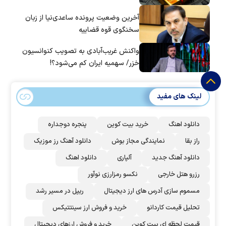
آخرین وضعیت پرونده ساعدی‌نیا از زبان
سخنگوی قوه قضاییه
واکنش غریب‌آبادی به تصویب کنوانسیون
خزر/ سهمیه ایران کم می‌شود؟!
لینک های مفید
دانلود اهنگ
خرید بیت کوین
پنجره دوجداره
راز بقا
نمایندگی مجاز بوش
دانلود آهنگ رز‌ موزیک
دانلود آهنگ جدید
آلپاری
دانلود اهنگ
رزرو هتل خارجی
نکسو رمزارزی نوآور
مسموم سازی آدرس های ارز دیجیتال
ریپل در مسیر رشد
تحلیل قیمت کاردانو
خرید و فروش ارز سینتتیکس
قیمت لحظه ای بیت کوین
خرید و فروش ارزهای دیجیتال