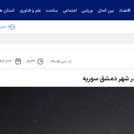
استان ها
اقتصاد
بین الملل
ورزشی
اجتماعی
سلامت
علم و فناوری
۱۶ /مرداد /۱۴۰۵
ا تکذیب کرد
۲/۱۱/۱۳
۰۹:۳۲
کد خبر:۸۹۰۱۵۱
 در شهر دمشق سوریه