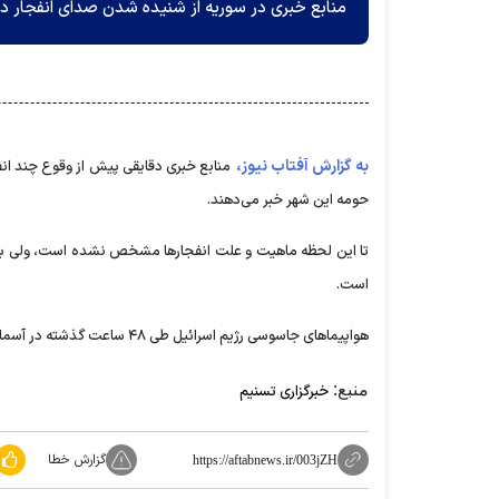
منابع خبری در سوریه از شنیده شدن صدای انفجار د
به گزارش آفتاب نیوز،
منابع خبری دقایقی پیش از وقوع چند ان
حومه این شهر خبر می‌دهند.
تا این لحظه ماهیت و علت انفجار‌ها مشخص نشده است، ولی به اح
است.
هواپیما‌های جاسوسی رژیم اسرائیل طی ۴۸ ساعت گذشته در آسمان منطقه به ویژه سوریه به شدت فعال بوده‌اند.
منبع:
خبرگزاری تسنیم
گزارش خطا
https://aftabnews.ir/003jZH