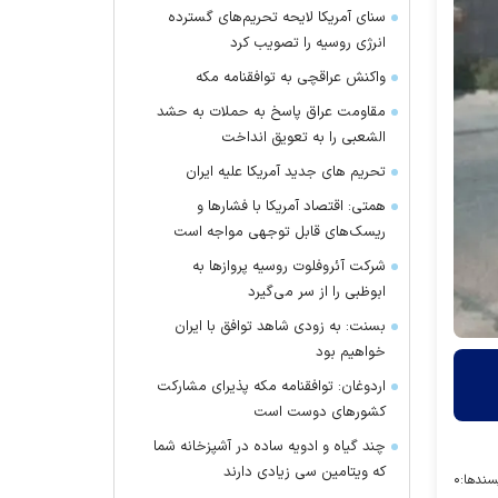
سنای آمریکا لایحه تحریم‌های گسترده
انرژی روسیه را تصویب کرد
واکنش عراقچی به توافقنامه مکه
مقاومت عراق پاسخ به حملات به حشد
الشعبی را به تعویق انداخت
تحریم های جدید آمریکا علیه ایران
همتی: اقتصاد آمریکا با فشارها و
ریسک‌های قابل توجهی مواجه است
شرکت آئروفلوت روسیه پرواز‌ها به
ابوظبی را از سر می‌گیرد
بسنت: به زودی شاهد توافق با ایران
خواهیم بود
اردوغان: توافقنامه مکه پذیرای مشارکت
کشور‌های دوست است
چند گیاه و ادویه ساده در آشپزخانه شما
که ویتامین سی زیادی دارند
سندها:
۰