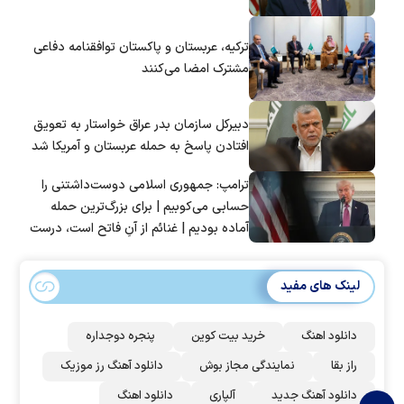
ترکیه، عربستان و پاکستان توافقنامه دفاعی
مشترک امضا می‌کنند
دبیرکل سازمان بدر عراق خواستار به تعویق
افتادن پاسخ به حمله عربستان و آمریکا شد
ترامپ: جمهوری اسلامی دوست‌داشتنی را
حسابی می‌کوبیم | برای بزرگ‌ترین حمله
آماده بودیم | غنائم از آنِ فاتح است، درست
است؟
لینک های مفید
دانلود اهنگ
خرید بیت کوین
پنجره دوجداره
راز بقا
نمایندگی مجاز بوش
دانلود آهنگ رز‌ موزیک
دانلود آهنگ جدید
آلپاری
دانلود اهنگ