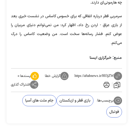
چه هارمونی‌ای دارند.
سرمربی قطر درباره اتفاقی که برای خسوس کاساس در نشست خبری بعد
از بازی عراق - اردن رخ داد، اظهار کرد: من نمی‌توانم دنیای مربیان را
عوض کنم. فشار رسانه‌ها سخت است. من وضعیت کاساس را درک
می‌کنم.
منبع:
خبرگزاری ایسنا
گزارش خطا
پسندها:
۰
https://aftabnews.ir/003jZW
اشتراک گذاری
برچسب‌ها:
بازی قطر و ازبکستان
جام ملت های آسیا
فوتبال