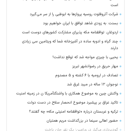
است
شرکت آئروفلوت روسیه پرواز‌ها به ابوظبی را از سر می‌گیرد
بسنت: به زودی شاهد توافق با ایران خواهیم بود
اردوغان: توافقنامه مکه پذیرای مشارکت کشور‌های دوست است
چند گیاه و ادویه ساده در آشپزخانه شما که ویتامین سی زیادی
دارند
یحیی با چیزی مواجه شد که توقع نداشت!
مهار حریق در رضوانشهر تبریز
تصادف در ارومیه با ۶ کشته و ۵ مصدوم
نوجوان ۱۲ ساله در میبد غرق شد
واکنش چین به موضوع همکاری با واشنگتآمریکا ن در زمینه امنیت
تاکید عراق بر پیشبرد موضوع انحصار سلاح در دست دولت
ترکیه و عربستان درباره «توافقنامه امنیتی مکه» چه گفتند؟
حضور اهالی سینما در بزرگداشت مریم همتیان
گودبرداری مرگبار در ورامین؛ یک نفر جان باخت