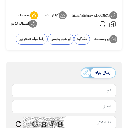
گزارش خطا
پسندها:
۰
https://aftabnews.ir/003jZY
اشتراک گذاری
برچسب‌ها:
بشاگرد
ابراهیم رئیسی
رضا مراد صحرایی
ارسال پیام