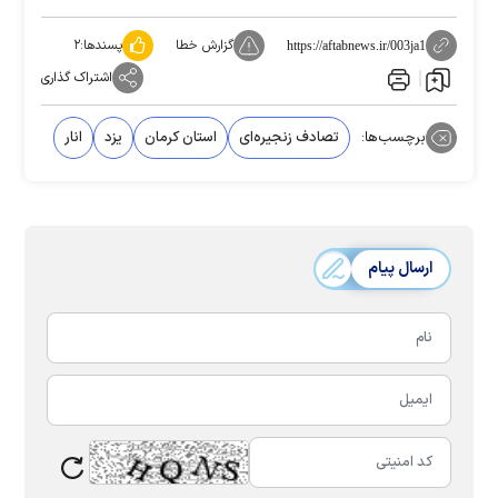
گزارش خطا
پسندها:
۲
https://aftabnews.ir/003ja1
اشتراک گذاری
برچسب‌ها:
تصادف زنجیره‌ای
استان کرمان
یزد
انار
ارسال پیام