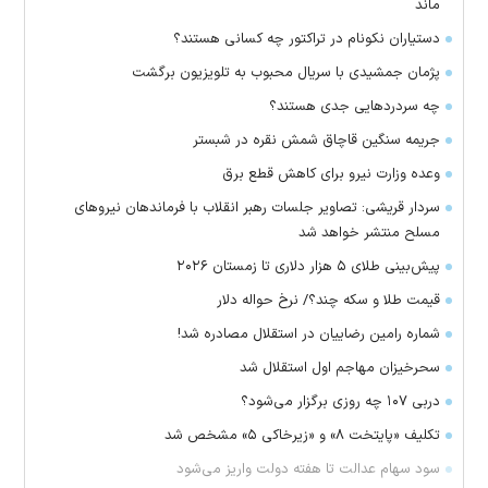
ماند
دستیاران نکونام در تراکتور چه کسانی هستند؟
پژمان جمشیدی با سریال محبوب به تلویزیون برگشت
چه سردرد‌هایی جدی هستند؟
جریمه سنگین قاچاق شمش نقره در شبستر
وعده وزارت نیرو برای کاهش قطع برق
سردار قریشی: تصاویر جلسات رهبر انقلاب با فرماندهان نیرو‌های
مسلح منتشر خواهد شد
پیش‌بینی طلای ۵ هزار دلاری تا زمستان ۲۰۲۶
قیمت طلا و سکه چند؟/ نرخ حواله دلار
شماره رامین رضاییان در استقلال مصادره شد!
سحرخیزان مهاجم اول استقلال شد
دربی ۱۰۷ چه روزی برگزار می‌شود؟
تکلیف «پایتخت ۸» و «زیرخاکی ۵» مشخص شد
سود سهام عدالت تا هفته دولت واریز می‌شود