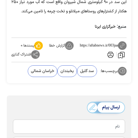
این سد در ۹۰ کیلومتری شمال شیروان واقع است که آب مورد نیاز ۲۵۰
هکتار از کشتزار‌های روستا‌های میلانلو و تخت چرمه را تامین می‌کند.
منبع:
خبرگزاری ایرنا
گزارش خطا
پسندها:
۰
https://aftabnews.ir/003jaa
اشتراک گذاری
برچسب‌ها:
سد گلیل
یخبندان
خراسان شمالی
ارسال پیام