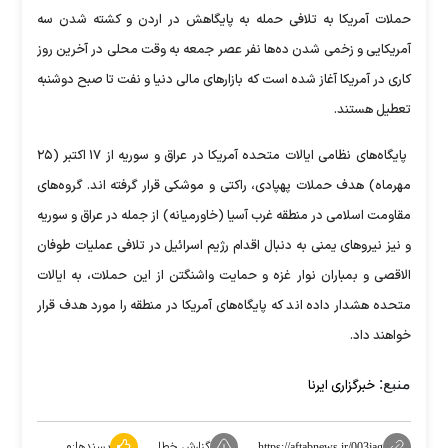
حملات آمریکا به تلافی حمله به پایگاهش در اردن و کشته شدن سه
آمریکایی و زخمی شدن ده‌ها نفر عصر جمعه به وقت محلی در آخرین روز
کاری در آمریکا آغاز شده است که بازار‌های مالی دنیا و نفت تا صبح دوشنبه
تعطیل هستند.
پایگاه‌های نظامی ایالات متحده آمریکا در عراق و سوریه از ۱۷ اکتبر (۲۵
مهرماه) هدف حملات پهپادی، راکتی و موشکی قرار گرفته اند. گروه‌های
مقاومت اسلامی در منطقه غرب آسیا (خاورمیانه) از جمله در عراق و سوریه
و نیز نیرو‌های یمنی به دنبال اقدام رژیم اسرائیل در تلافی عملیات طوفان
الاقصی و بمباران نوار غزه و حمایت واشنگتن از این حملات، به ایالات
متحده هشدار داده اند که پایگاه‌های آمریکا در منطقه را مورد هدف قرار
خواهند داد.
منبع:
خبرگزاری ایرنا
گزارش خطا
پسندها:
۰
https://aftabnews.ir/003jag