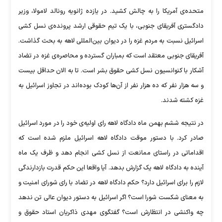
متحده‌ی آمریکا را به چالش کشید. در یازده ژانویه رونالد لامولا، وزیر
دادگستری آفریقای جنوبی، با یک تیم حقوقی ارشد پرونده‌ی نسل کشی
اسرائیل نسبت به مردم غزه را در دیوان بین‌المللی لاهه به بحث گذاشت.
آفریقای جنوبی معتقد است که بمباران گسترده و محاصره‌ی غزه در تضاد
آشکار با کنوانسیون نسل کشی حقوق بشر است. تا به الان حداقل بیست
و سه هزار نفر که ده هزار نفر از آن‌ها کودک بوده‌اند در تجاوز اسرائیل به
غزه کشته شدند.
در نتیجه ششم بهمن ماه دادگاه لاهه رای اولیه‌ی خود را در مورد اسرائیل
صادر کرد. با دستور موقت دادگاه لاهه اسرائیل ملزم شده است که
اقداماتی در راستای ممانعت از نسل کشی انجام دهد و ظرف یک ماه
آینده به دادگاه لاهه یک گزارش بدهد. آیا واقعا این حکم قدرت بازدارندگی
لازم را برای اسرائیل دارد؟ حکم دادگاه لاهه در تضاد با رای شورای امنیت و
به معنای شکست شورا است؟ اگر اسرائیل به دستور دیوان عالی تن ندهد
چه واکنشی در انتظارش است؟ گفتگوی مهدی ذاکریان استاد حقوق و