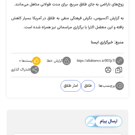
زوج‌های ناراضی به جای طلاق سریع، برای مدت طولانی متاهل می‌مانند.
به گزارش آکسیوس، نگرش فرهنگی منفی به طلاق در آمریکا بسیار کاهش
یافته و این معضل اکثرا با برگزاری مراسماتی نیز همراه شده است.
منبع:
خبرگزاری ایسنا
گزارش خطا
پسندها:
۰
https://aftabnews.ir/003jcY
اشتراک گذاری
برچسب‌ها:
طلاق
امار طلاق
ارسال پیام