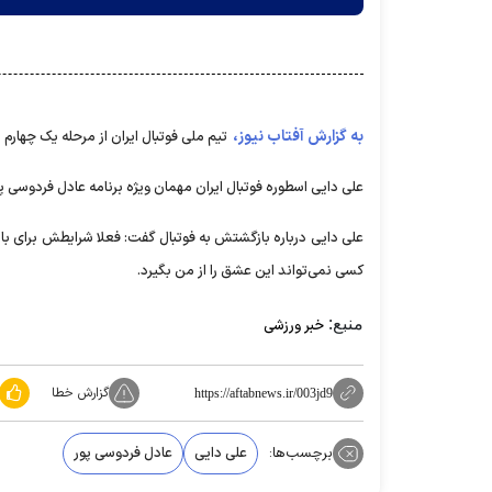
به گزارش آفتاب نیوز،
تیم ملی فوتبال ایران از مرحله یک چهارم نهایی جام مل
علی دایی اسطوره فوتبال ایران مهمان ویژه برنامه عادل فردوسی پور
علی دایی درباره بازگشتش به فوتبال گفت: فعلا شرایطش برای ب
کسی نمی‌تواند این عشق را از من بگیرد.
منبع:
خبر ورزشی
گزارش خطا
https://aftabnews.ir/003jd9
برچسب‌ها:
علی دایی
عادل فردوسی پور