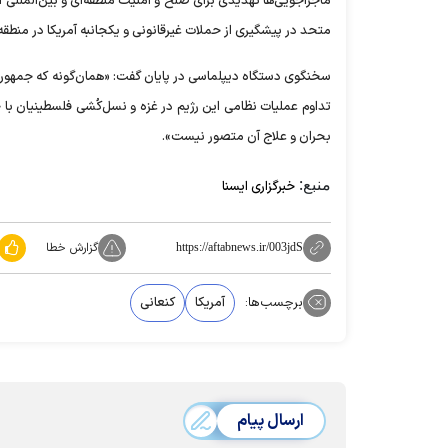
ماجراجویی‌ها تهدیدی برای صلح و امنیت منطقه‌ای و بین‌الملل
متحد در پیشگیری از حملات غیرقانونی و یکجانبه آمریکا در منطقه 
سخنگوی دستگاه دیپلماسی در پایان گفت: «همان‌گونه که جمهوری اس
تداوم عملیات نظامی این رژیم در غزه و نسل‌کُشی فلسطینیان با 
بحران و علاج آن متصور نیست».
منبع:
خبرگزاری ایسنا
گزارش خطا
https://aftabnews.ir/003jdS
برچسب‌ها:
آمریکا
کنعانی
ارسال پیام