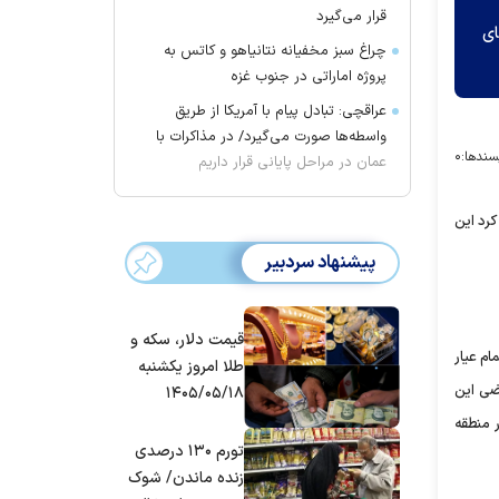
قرار می‌گیرد
ای
چراغ سبز مخفیانه نتانیاهو و کاتس به
پروژه اماراتی در جنوب غزه
عراقچی: تبادل پیام با آمریکا از طریق
واسطه‌ها صورت می‌گیرد/ در مذاکرات با
سندها:
۰
عمان در مراحل پایانی قرار داریم
کرد این
پیشنهاد سردبیر
قیمت دلار، سکه و
م عیار
طلا امروز یکشنبه
ضی این
۱۴۰۵/۰۵/۱۸
 منطقه
تورم ۱۳۰ درصدی
زنده ماندن/ شوک