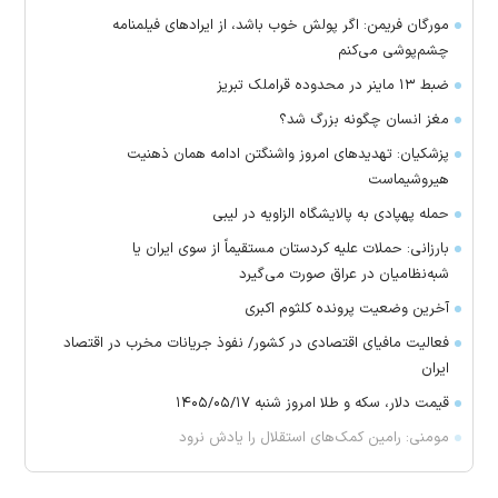
مورگان فریمن: اگر پولش خوب باشد، از ایراد‌های فیلمنامه
چشم‌پوشی می‌کنم
ضبط ۱۳ ماینر در محدوده قراملک تبریز
مغز انسان چگونه بزرگ شد؟
پزشکیان: تهدید‌های امروز واشنگتن ادامه همان ذهنیت
هیروشیماست
حمله پهپادی به پالایشگاه الزاویه در لیبی
بارزانی: حملات علیه کردستان مستقیماً از سوی ایران یا
شبه‌نظامیان در عراق صورت می‌گیرد
آخرین وضعیت پرونده کلثوم اکبری
فعالیت مافیای اقتصادی در کشور/ نفوذ جریانات مخرب در اقتصاد
ایران
قیمت دلار، سکه و طلا امروز شنبه ۱۴۰۵/۰۵/۱۷
مومنی: رامین کمک‌های استقلال را یادش نرود