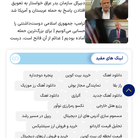
دبیرکل سازمان بدر عراق خواستار به تعویق
افتادن پاسخ به حمله عربستان و آمریکا شد
ترامپ: جمهوری اسلامی دوست‌داشتنی را
حسابی می‌کوبیم | برای بزرگ‌ترین حمله
آماده بودیم | غنائم از آنِ فاتح است، درست
است؟
لینک های مفید
دانلود اهنگ
خرید بیت کوین
پنجره دوجداره
راز بقا
نمایندگی مجاز بوش
دانلود آهنگ رز‌ موزیک
دانلود آهنگ جدید
آلپاری
دانلود اهنگ
رزرو هتل خارجی
نکسو رمزارزی نوآور
مسموم سازی آدرس های ارز دیجیتال
ریپل در مسیر رشد
تحلیل قیمت کاردانو
خرید و فروش ارز سینتتیکس
قیمت لحظه ای بیت کوین
خرید و فروش ارزهای دیجیتال