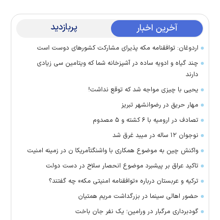
پربازدید
آخرین اخبار
اردوغان: توافقنامه مکه پذیرای مشارکت کشور‌های دوست است
چند گیاه و ادویه ساده در آشپزخانه شما که ویتامین سی زیادی
دارند
یحیی با چیزی مواجه شد که توقع نداشت!
مهار حریق در رضوانشهر تبریز
تصادف در ارومیه با ۶ کشته و ۵ مصدوم
نوجوان ۱۲ ساله در میبد غرق شد
واکنش چین به موضوع همکاری با واشنگتآمریکا ن در زمینه امنیت
تاکید عراق بر پیشبرد موضوع انحصار سلاح در دست دولت
ترکیه و عربستان درباره «توافقنامه امنیتی مکه» چه گفتند؟
حضور اهالی سینما در بزرگداشت مریم همتیان
گودبرداری مرگبار در ورامین؛ یک نفر جان باخت