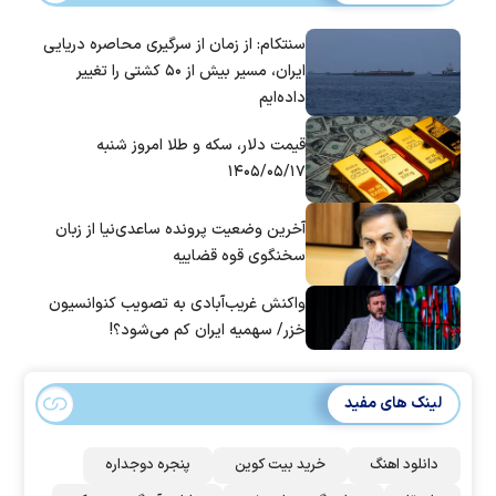
سنتکام: از زمان از سرگیری محاصره دریایی
ایران، مسیر بیش از ۵۰ کشتی را تغییر
داده‌ایم
قیمت دلار، سکه و طلا امروز شنبه
۱۴۰۵/۰۵/۱۷
آخرین وضعیت پرونده ساعدی‌نیا از زبان
سخنگوی قوه قضاییه
واکنش غریب‌آبادی به تصویب کنوانسیون
خزر/ سهمیه ایران کم می‌شود؟!
لینک های مفید
دانلود اهنگ
خرید بیت کوین
پنجره دوجداره