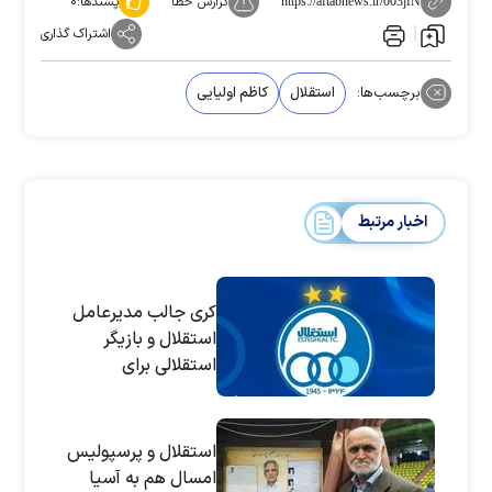
گزارش خطا
پسندها:
۰
https://aftabnews.ir/003jfN
اشتراک گذاری
برچسب‌ها:
استقلال
کاظم اولیایی
اخبار مرتبط
کری جالب مدیرعامل
استقلال و بازیگر
استقلالی برای
پرسپولیس و آسیا
استقلال و پرسپولیس
امسال هم به آسیا