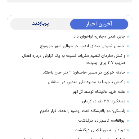
پربازدید
آخرین اخبار
جایزه ادبی «جلال» فراخوان داد
احتمال شنیدن صدای انفجار در حوالی شهر خورموج
واکنش سازمان تنظیم مقررات نسبت به یک گزارش درباره اعمال
ضریب ۲.۷ برای اینترنت
حادثه خونین در مسیر خاصبان؛ ۲ نفر جان باختند
واکنش تاجرنیا به مدیرعاملی متدین در استقلال
علت خرید عالیشاه توسط گل‌گهر!
دستگیری ۲۵ نفر در کرمان
زلنسکی: دو پالایشگاه نفت روسیه را هدف قرار دادیم
ابوالقاسم قاسم‌زاده درگذشت
دریادار منصور فلاحی درگذشت