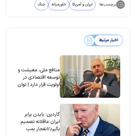
برچسب‌ها:
ایران و آمریکا
خاورمیانه
جنگ
اخبار مرتبط
منافع ملی، معیشت و
توسعه اقتصادی در
اولویت قرار دارد | توان
دفاعی اگر بر روی فقر
مردم استوار شود
آسیب‌پذیر خواهد بود
گاردین: بایدن برابر
ایران عاقلانه تصمیم
بگیرد/انفجار بمب